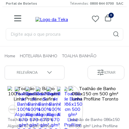
Portal de Boletos
Televendas:
0800 644 0700
SAC
0
Digite aqui o que procura
TOALHA BANHÃO
HOTELARIA BANHO
RELEVÂNCIA
FILTRAR
Toalhão de Banho 100%
Toalhão de Banho 086x150
Algodão 670 g/m² Linha
cm 500 g/m² Linha Profiline