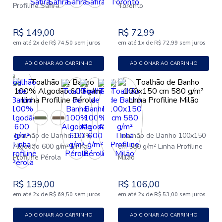
Profiline Safira
Toronto
R$
149
,
00
R$
72
,
99
em até
x
de
sem juros
em até
x
de
sem juros
2
R$
74
,
50
1
R$
72
,
99
ADICIONAR AO CARRINHO
ADICIONAR AO CARRINHO
Toalhão de Banho 100%
Toalhão de Banho 100x150
Algodão 600 g/m² Linha
cm 580 g/m² Linha Profiline
Profiline Pérola
Milão
R$
139
,
00
R$
106
,
00
em até
x
de
sem juros
em até
x
de
sem juros
2
R$
69
,
50
2
R$
53
,
00
ADICIONAR AO CARRINHO
ADICIONAR AO CARRINHO