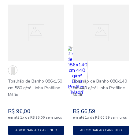
Toalhão de Banho 086x150
Toalhão de Banho 086x140
cm 580 g/m² Linha Profiline
cm 440 g/m² Linha Profiline
Milão
Madri
R$
96
,
00
R$
66
,
59
em até
x
de
sem juros
em até
x
de
sem juros
1
R$
96
,
00
1
R$
66
,
59
ADICIONAR AO CARRINHO
ADICIONAR AO CARRINHO