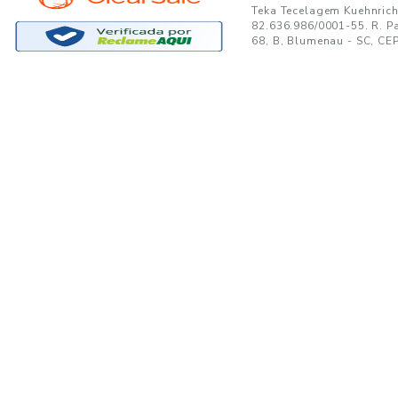
GANTE:
to no seu e-mail!
Ao se cadastrar, você concor
SUPORTE
MINHA CONTA
A
Trocas e Devoluções
Minha Conta
08
Formas de Pagamento
Meus Pedidos
W
Política de Privacidade
Meus Favoritos
lo
Regulamentos e Promoções
S
Termos de uso
sa
s
Portal de Boletos - Lojista