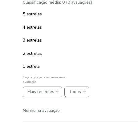
Toalhão de Banho 100% Algodão
520 g/m² Duomo
R$
99
,
00
1
R$
99
,
00
em até
x
de
sem juros
ADICIONAR AO CARRINHO
☆
☆
☆
☆
☆
AVALIAÇÕES
Avaliações
☆
☆
☆
☆
☆
Classificação média: 0
(0 avaliações)