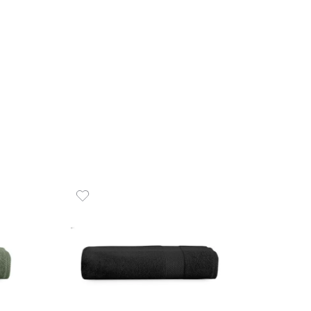
R$
26
5
x
de
R$
 de Rosto 100% Algodão 670
COMPR
fira
00
R$
49
,
00
de
sem juros
ADICIONAR AO CARRINHO
☆