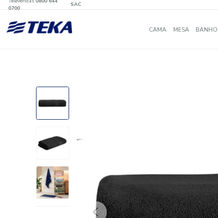
Televendas
0800 644
SAC
0700
CAMA
MES