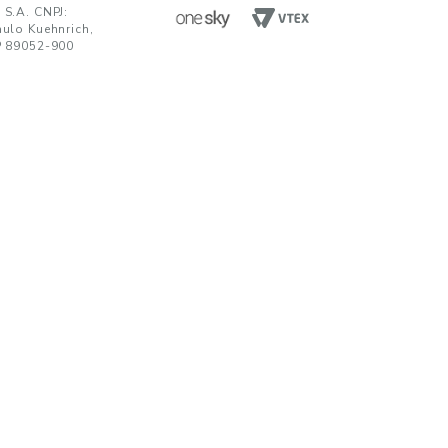
ENVIAR
da em receber comunicações nos termos da nossa
política de privacidade
TENDIMENTO
UNIDADES FABRIS
R. Paulo Kuehnrich, 68, B. Itoupava Nor
00 644 0700
Blumenau - SC, CEP 89052-900
hatsApp
Rod. SP 332, Km 153, s/n, B. Jd. Blumen
Nogueira - SP, CEP 13160-512
javirtual@teka.com.br
AC
c@teka.com.br