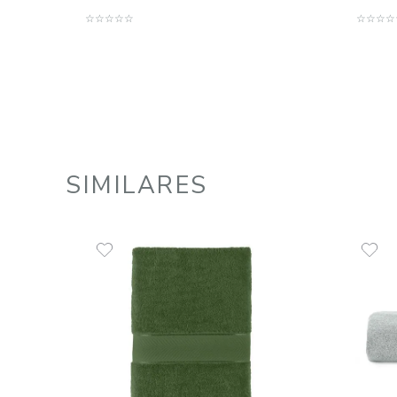
Toalhão de Banho 100% Algodão
670 g/m² Safira
R$
149
,
00
2
R$
74
,
50
em até
x
de
sem juros
ADICIONAR AO CARRINHO
☆
☆
☆
☆
☆