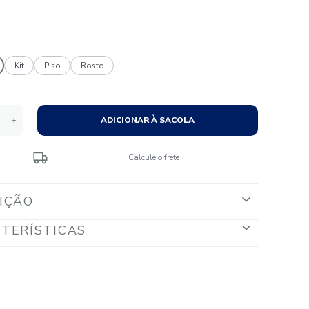
Tamanhos:
Banhão
Kit
Piso
Rosto
Quantidade
ADICIONAR À S
－
＋
Calcule o fr
DESCRIÇÃO