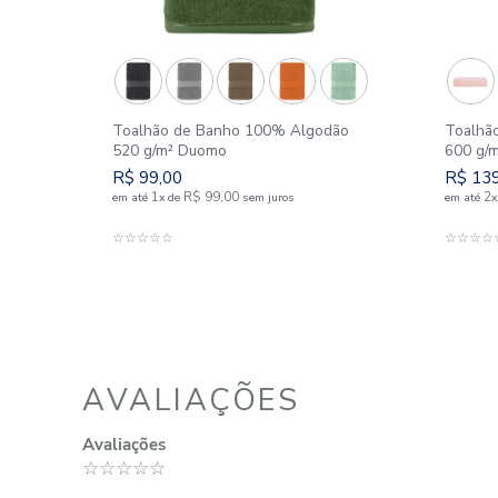
SIMILARES
dão