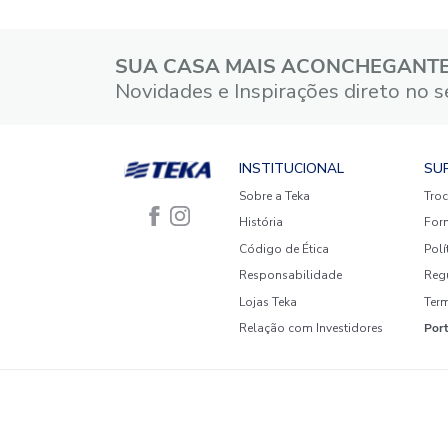
5 estrelas
4 estrelas
3 estrelas
2 estrelas
1 estrela
Faça login para escrever uma
avaliação.
Mais recentes
Todos
Nenhuma avaliação