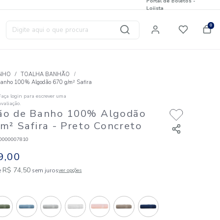
Digite aqui o que procura
T
BANHO
TOALHA BANHÃO
Toalhão de Banho 100% Algodão 670 g/m² Safira
Faça login para escrever uma
☆
☆
☆
☆
☆
avaliação.
Toalhão de Banho 100% Al
670 g/m² Safira
- Preto Conc
Código
:
823170000007810
R$
149
,
00
2
R$
74
,
50
em até
x de
sem juros
ver opções
Cores