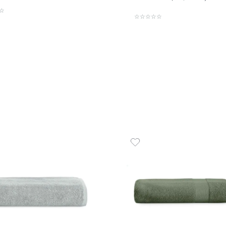
Toalha de Piso 100% Algodão
Toalha
1300 g/m² Safira
g/m² Sa
R$
65
,
00
R$
49
,
1
R$
65
,
00
em até
x
de
sem juros
1
em até
x
ADICIONAR AO CARRINHO
☆
☆
☆
☆
☆
☆
☆
☆
☆