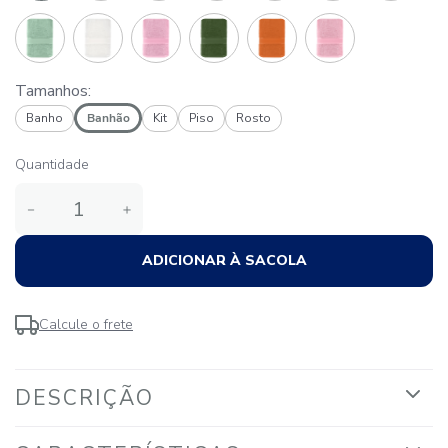
Tamanhos:
Banho
Banhão
Kit
Piso
Rosto
Quantidade
－
＋
ADICIONAR À SACOLA
Calcule o frete
DESCRIÇÃO