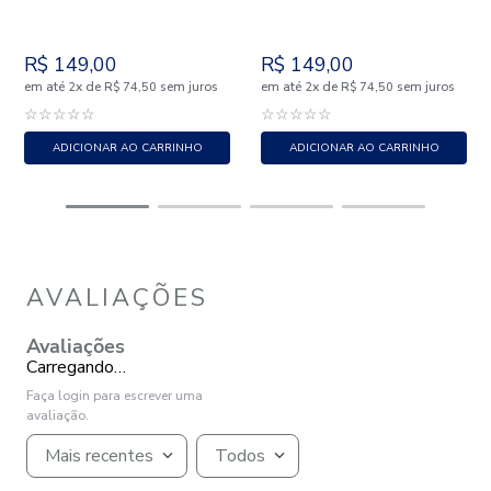
R$
149
,
00
R$
149
,
00
em até
x
de
sem juros
em até
x
de
sem juros
2
R$
74
,
50
2
R$
74
,
50
☆
☆
☆
☆
☆
☆
☆
☆
☆
☆
ADICIONAR AO CARRINHO
ADICIONAR AO CARRINHO
AVALIAÇÕES
Avaliações
Carregando…
Faça login para escrever uma
avaliação.
Mais recentes
Todos