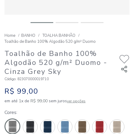
BANHO
TOALHA BANHÃO
Toalhão de Banho 100% Algodão 520 g/m² Duomo
Toalhão de Banho 100%
Algodão 520 g/m² Duomo
-
Cinza Grey Sky
Código
:
823070000019710
R$
99
,
00
em até
1
x de
R$
99
,
00
sem juros
ver opções
Cores