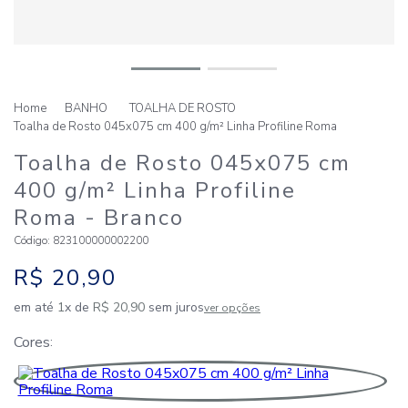
BANHO
TOALHA DE ROSTO
Toalha de Rosto 045x075 cm 400 g/m² Linha Profiline Roma
Toalha de Rosto 045x075 cm
400 g/m² Linha Profiline
Roma
- Branco
Código
:
823100000002200
R$
20
,
90
em até
1
x de
R$
20
,
90
sem juros
ver opções
Cores