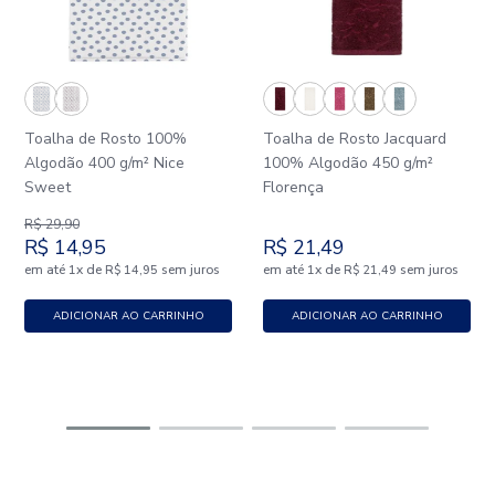
Toalha de Rosto 100%
Toalha de Rosto Jacquard
Algodão 400 g/m² Nice
100% Algodão 450 g/m²
Sweet
Florença
R$
29
,
90
R$
14
,
95
R$
21
,
49
em até
x
de
sem juros
em até
x
de
sem juros
1
R$
14
,
95
1
R$
21
,
49
ADICIONAR AO CARRINHO
ADICIONAR AO CARRINHO