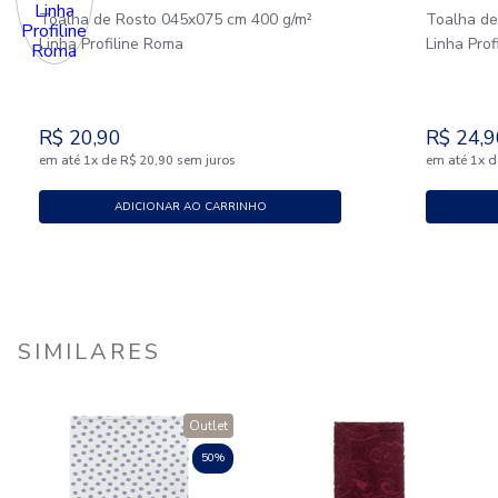
Toalha de Rosto 045x075 cm 400 g/m²
Toalha de
Linha Profiline Roma
Linha Pro
R$
20
,
90
R$
24
,
9
em até
x
de
sem juros
em até
x
d
1
R$
20
,
90
1
ADICIONAR AO CARRINHO
SIMILARES
Outlet
50%