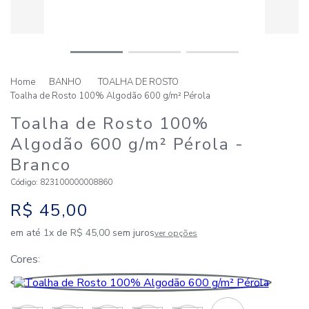
BANHO
TOALHA DE ROSTO
Toalha de Rosto 100% Algodão 600 g/m² Pérola
Toalha de Rosto 100%
Algodão 600 g/m² Pérola
-
Branco
Código
:
823100000008860
R$
45
,
00
em até
1
x de
R$
45
,
00
sem juros
ver opções
Cores