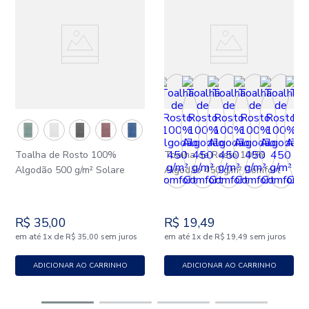
Toalha de Rosto 100%
Toalha de Rosto 100%
Algodão 500 g/m² Solare
Algodão 450 g/m² Comfort
R$
35
,
00
R$
19
,
49
em até
x
de
sem juros
em até
x
de
sem juros
1
R$
35
,
00
1
R$
19
,
49
ADICIONAR AO CARRINHO
ADICIONAR AO CARRINHO