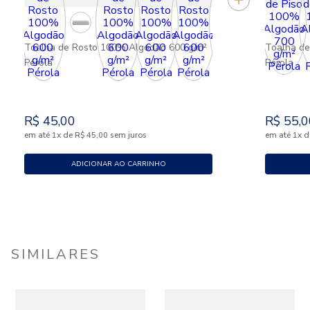
Toalha de Rosto 100% Algodão 600 g/m²
Toalha de
Pérola
Pérola
R$
45
,
00
R$
55
,
0
em até
x
de
sem juros
em até
x
d
1
R$
45
,
00
1
ADICIONAR AO CARRINHO
SIMILARES