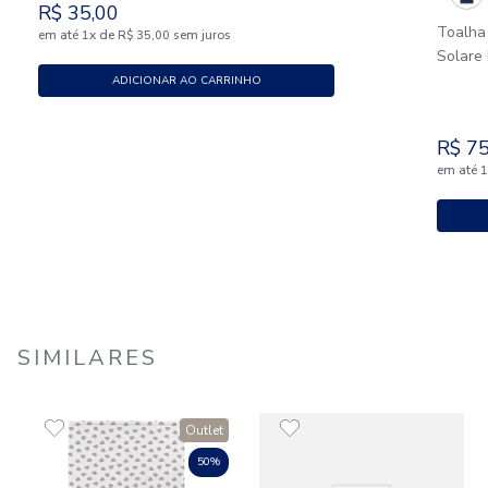
R$
35
,
00
Toalha
em até
x
de
sem juros
1
R$
35
,
00
Solare
ADICIONAR AO CARRINHO
R$
7
em até
SIMILARES
Outlet
50%