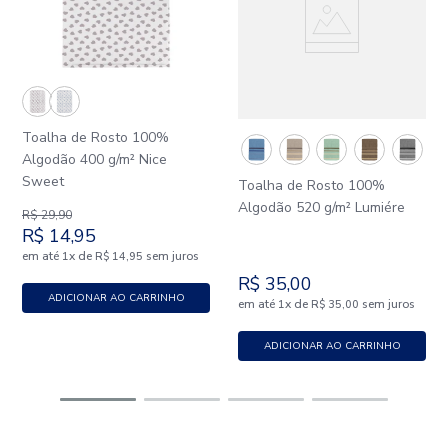
Toalha de Rosto 100%
Algodão 400 g/m² Nice
Sweet
Toalha de Rosto 100%
Algodão 520 g/m² Lumiére
R$
29
,
90
R$
14
,
95
em até
x
de
sem juros
1
R$
14
,
95
R$
35
,
00
ADICIONAR AO CARRINHO
em até
x
de
sem juros
1
R$
35
,
00
ADICIONAR AO CARRINHO