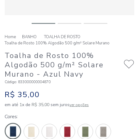
BANHO
TOALHA DE ROSTO
Toalha de Rosto 100% Algodão 500 g/m² Solare Murano
Toalha de Rosto 100%
Algodão 500 g/m² Solare
Murano
- Azul Navy
Código
:
833000000004870
R$
35
,
00
em até
1
x de
R$
35
,
00
sem juros
ver opções
Cores