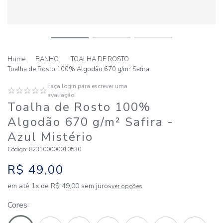
BANHO
TOALHA DE ROSTO
Toalha de Rosto 100% Algodão 670 g/m² Safira
Faça login para escrever uma
☆
☆
☆
☆
☆
avaliação.
Toalha de Rosto 100%
Algodão 670 g/m² Safira
-
Azul Mistério
Código
:
823100000010530
R$
49
,
00
em até
1
x de
R$
49
,
00
sem juros
ver opções
Cores