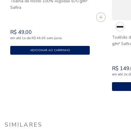
Toalha de Rosto 100% Algodão 670 g/m²
Safira
R$
49
,
00
Toalhão 
em até
x
de
sem juros
1
R$
49
,
00
g/m² Safir
ADICIONAR AO CARRINHO
R$
149
,
em até
x
d
2
SIMILARES