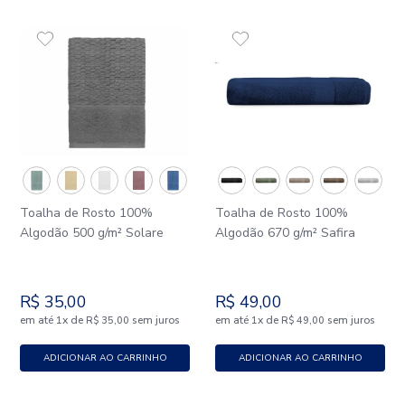
Toalha de Rosto 100%
Toalha de Rosto 100%
Algodão 500 g/m² Solare
Algodão 670 g/m² Safira
R$
35
,
00
R$
49
,
00
em até
x
de
sem juros
em até
x
de
sem juros
1
R$
35
,
00
1
R$
49
,
00
ADICIONAR AO CARRINHO
ADICIONAR AO CARRINHO