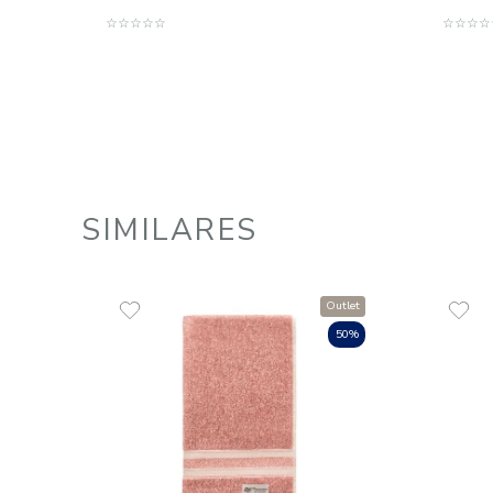
Toalha de Rosto 100% Algodão
670 g/m² Safira
R$
49
,
00
1
R$
49
,
00
em até
x
de
sem juros
ADICIONAR AO CARRINHO
☆
☆
☆
☆
☆