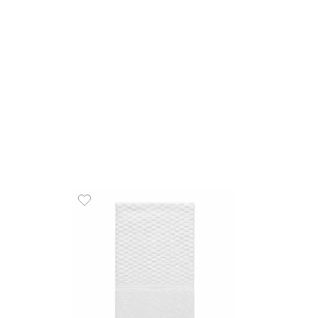
R$
17
3
x
de
R$
 de Piso 050x075 cm 100%
COMPR
 1000 g/m² Prima Delicatta
00
R$
59
,
00
de
sem juros
ADICIONAR AO CARRINHO
☆