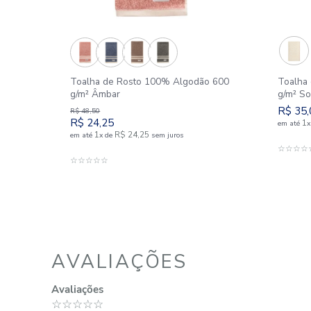
SIMILARES
Outlet
50%
%