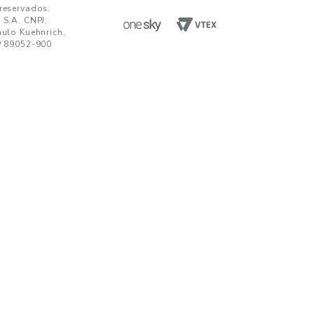
ENVIAR
da em receber comunicações nos termos da nossa
política de privacidade
TENDIMENTO
UNIDADES FABRIS
R. Paulo Kuehnrich, 68, B. Itoupava Nor
00 644 0700
Blumenau - SC, CEP 89052-900
hatsApp
Rod. SP 332, Km 153, s/n, B. Jd. Blumen
Nogueira - SP, CEP 13160-512
javirtual@teka.com.br
AC
c@teka.com.br