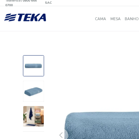
Televendas
0800 644
SAC
0700
CAMA
MES