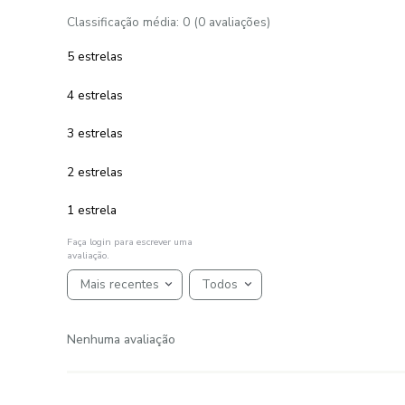
Toalha de Rosto 100% Algodão 600
g/m² Âmbar
R$
48
,
50
R$
24
,
25
1
R$
24
,
25
em até
x
de
sem juros
ADICIONAR AO CARRINHO
☆
☆
☆
☆
☆
AVALIAÇÕES
Avaliações
☆
☆
☆
☆
☆
Classificação média: 0
(0 avaliações)