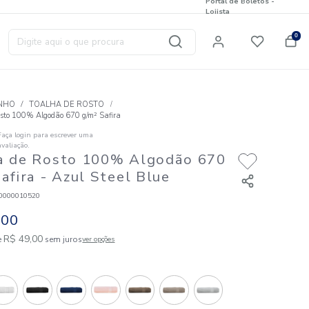
Digite aqui o que procura
T
BANHO
TOALHA DE ROSTO
Toalha de Rosto 100% Algodão 670 g/m² Safira
Faça login para escrever uma
☆
☆
☆
☆
☆
avaliação.
Toalha de Rosto 100% Algo
g/m² Safira
- Azul Steel Blu
Código
:
823100000010520
R$
49
,
00
1
R$
49
,
00
em até
x de
sem juros
ver opções
Cores