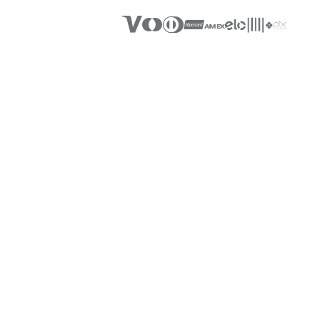
SUA CASA MAIS ACONCHE
Novidades e Inspirações dire
INSTITUCIONAL
Sobre a Teka
História
Código de Ética
Responsabilidade
Lojas Teka
Relação com Investidore