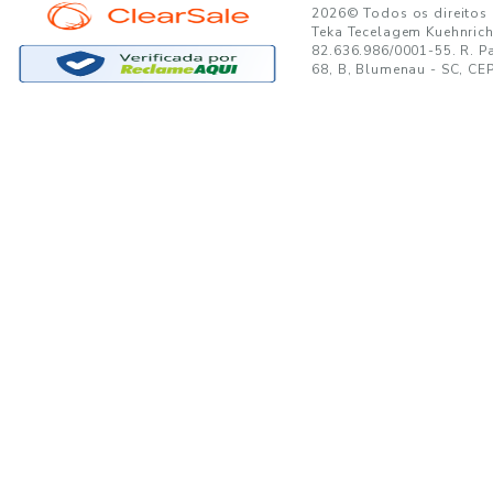
GANTE:
to no seu e-mail!
Ao se cadastrar, você concor
SUPORTE
MINHA CONTA
A
Trocas e Devoluções
Minha Conta
08
Formas de Pagamento
Meus Pedidos
W
Política de Privacidade
Meus Favoritos
lo
Regulamentos e Promoções
S
Termos de uso
sa
s
Portal de Boletos - Lojista