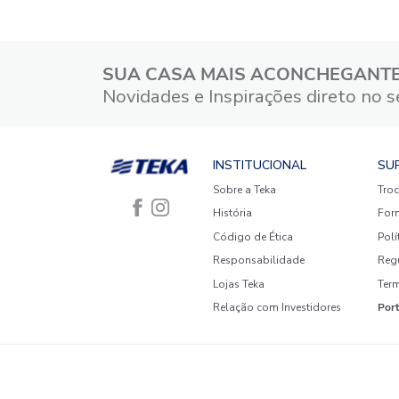
5 estrelas
4 estrelas
3 estrelas
2 estrelas
1 estrela
Faça login para escrever uma
avaliação.
Mais recentes
Todos
Nenhuma avaliação