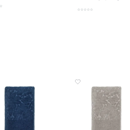
Toalha de Piso 100% Algodão
Toalha
1300 g/m² Safira
Algodão
R$
65
,
00
R$
59
,
1
R$
65
,
00
em até
x
de
sem juros
1
em até
x
ADICIONAR AO CARRINHO
☆
☆
☆
☆
☆
☆
☆
☆
☆