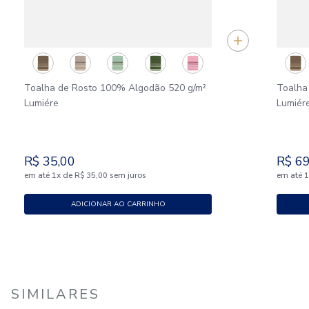
Toalha de Rosto 100% Algodão 520 g/m²
Toalha
Lumiére
Lumiér
R$
35
,
00
R$
6
em até
x
de
sem juros
em até
1
R$
35
,
00
ADICIONAR AO CARRINHO
SIMILARES