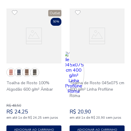
Outlet
50%
Toalha de Rosto 100%
Toalha de Rosto 045x075 cm
Algodão 600 g/m² Âmbar
400 g/m² Linha Profiline
Roma
R$
48
,
50
R$
24
,
25
R$
20
,
90
em até
x
de
sem juros
em até
x
de
sem juros
1
R$
24
,
25
1
R$
20
,
90
ADICIONAR AO CARRINHO
ADICIONAR AO CARRINHO