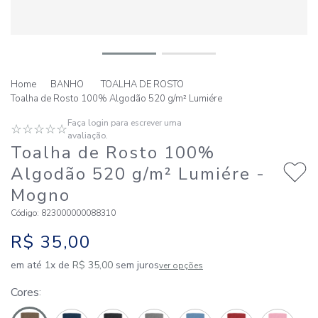
BANHO
TOALHA DE ROSTO
Toalha de Rosto 100% Algodão 520 g/m² Lumiére
Faça login para escrever uma
☆
☆
☆
☆
☆
avaliação.
Toalha de Rosto 100%
Algodão 520 g/m² Lumiére
-
Mogno
Código
:
823000000088310
R$
35
,
00
em até
1
x de
R$
35
,
00
sem juros
ver opções
Cores