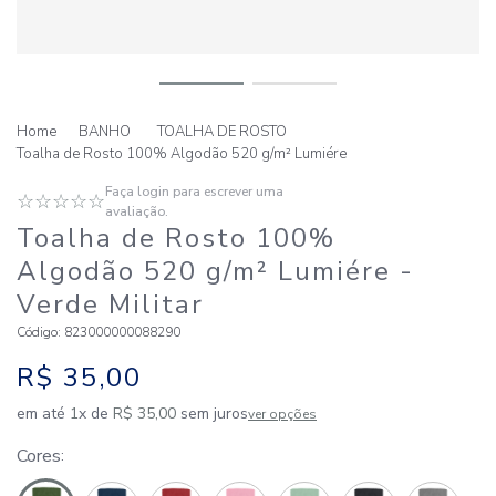
BANHO
TOALHA DE ROSTO
Toalha de Rosto 100% Algodão 520 g/m² Lumiére
Faça login para escrever uma
☆
☆
☆
☆
☆
avaliação.
Toalha de Rosto 100%
Algodão 520 g/m² Lumiére
-
Verde Militar
Código
:
823000000088290
R$
35
,
00
em até
1
x de
R$
35
,
00
sem juros
ver opções
Cores