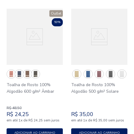
Outlet
50%
Toalha de Rosto 100%
Toalha de Rosto 100%
Algodão 600 g/m² Âmbar
Algodão 500 g/m² Solare
R$
48
,
50
R$
24
,
25
R$
35
,
00
em até
x
de
sem juros
em até
x
de
sem juros
1
R$
24
,
25
1
R$
35
,
00
ADICIONAR AO CARRINHO
ADICIONAR AO CARRINHO