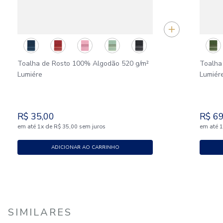
Toalha de Rosto 100% Algodão 520 g/m²
Toalha
Lumiére
Lumiér
R$
35
,
00
R$
6
em até
x
de
sem juros
em até
1
R$
35
,
00
ADICIONAR AO CARRINHO
SIMILARES