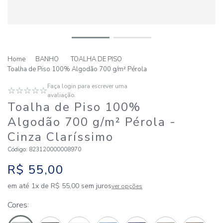
BANHO
TOALHA DE PISO
Toalha de Piso 100% Algodão 700 g/m² Pérola
Faça login para escrever uma
☆
☆
☆
☆
☆
avaliação.
Toalha de Piso 100%
Algodão 700 g/m² Pérola
-
Cinza Claríssimo
Código
:
823120000008970
R$
55
,
00
em até
1
x de
R$
55
,
00
sem juros
ver opções
Cores