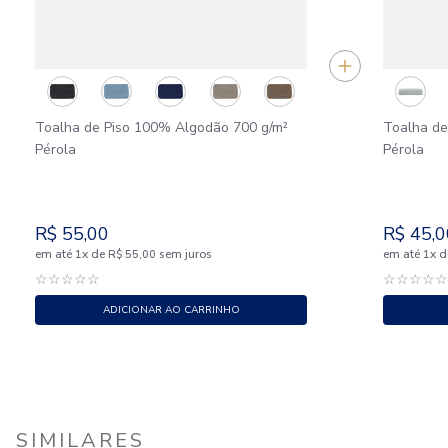
Toalha de Piso 100% Algodão 700 g/m²
Toalha de
Pérola
Pérola
R$
55
,
00
R$
45
,
0
em até
x
de
sem juros
em até
x
d
1
R$
55
,
00
1
☆
☆
☆
☆
☆
☆
☆
☆
☆
ADICIONAR AO CARRINHO
SIMILARES