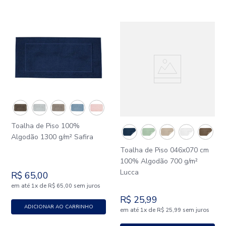
Toalha de Piso 100%
Algodão 1300 g/m² Safira
Toalha de Piso 046x070 cm
100% Algodão 700 g/m²
Lucca
R$
65
,
00
em até
x
de
sem juros
1
R$
65
,
00
R$
25
,
99
ADICIONAR AO CARRINHO
em até
x
de
sem juros
1
R$
25
,
99