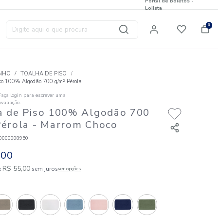
Digite aqui o que procura
T
BANHO
TOALHA DE PISO
Toalha de Piso 100% Algodão 700 g/m² Pérola
Faça login para escrever uma
☆
☆
☆
☆
☆
avaliação.
Toalha de Piso 100% Algod
g/m² Pérola
- Marrom Choco
Código
:
823120000008950
R$
55
,
00
1
R$
55
,
00
em até
x de
sem juros
ver opções
Cores