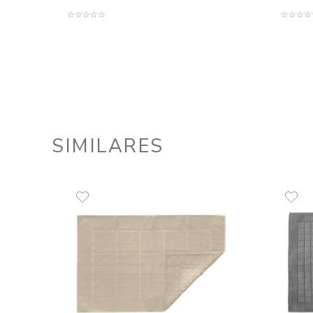
Toalha de Piso 100% Algodão
700 g/m² Pérola
R$
55
,
00
1
R$
55
,
00
em até
x
de
sem juros
ADICIONAR AO CARRINHO
☆
☆
☆
☆
☆