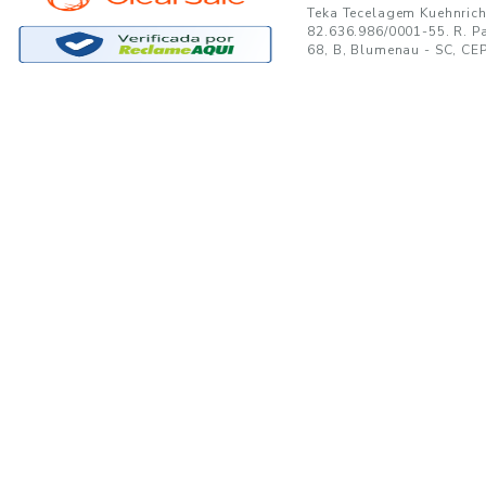
GANTE:
to no seu e-mail!
Ao se cadastrar, você concor
SUPORTE
MINHA CONTA
A
Trocas e Devoluções
Minha Conta
08
Formas de Pagamento
Meus Pedidos
W
Política de Privacidade
Meus Favoritos
lo
Regulamentos e Promoções
S
Termos de uso
sa
s
Portal de Boletos - Lojista