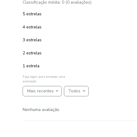
Toalha de Piso 046x070 cm 100%
Algodão 700 g/m² Lucca
R$
25
,
99
1
R$
25
,
99
em até
x
de
sem juros
ADICIONAR AO CARRINHO
☆
☆
☆
☆
☆
AVALIAÇÕES
Avaliações
☆
☆
☆
☆
☆
Classificação média: 0
(0 avaliações)