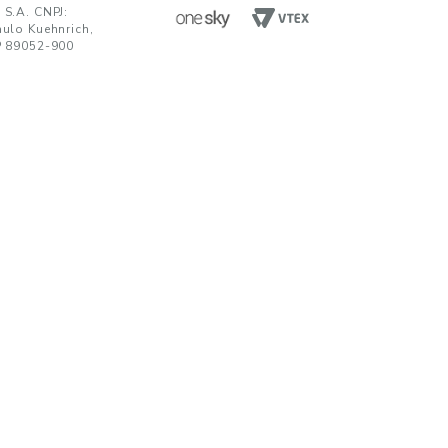
ENVIAR
da em receber comunicações nos termos da nossa
política de privacidade
TENDIMENTO
UNIDADES FABRIS
R. Paulo Kuehnrich, 68, B. Itoupava Nor
00 644 0700
Blumenau - SC, CEP 89052-900
hatsApp
Rod. SP 332, Km 153, s/n, B. Jd. Blumen
Nogueira - SP, CEP 13160-512
javirtual@teka.com.br
AC
c@teka.com.br