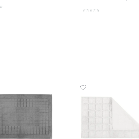
Toalhão de Banho 100% Algodão
Toalha
600 g/m² Pérola
g/m² Pé
R$
139
,
00
R$
45
,
2
R$
69
,
50
em até
x
de
sem juros
1
em até
x
ADICIONAR AO CARRINHO
☆
☆
☆
☆
☆
☆
☆
☆
☆