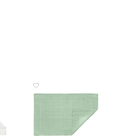
R$
23
4
x
de
R$
 de Rosto 100% Algodão 600
COMPR
rola
00
R$
45
,
00
de
sem juros
ADICIONAR AO CARRINHO
☆