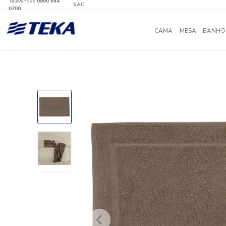
Televendas
0800 644
SAC
0700
CAMA
MES