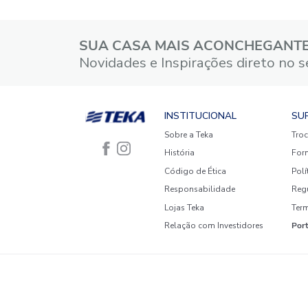
5 estrelas
4 estrelas
3 estrelas
2 estrelas
1 estrela
Faça login para escrever uma
avaliação.
Mais recentes
Todos
Nenhuma avaliação