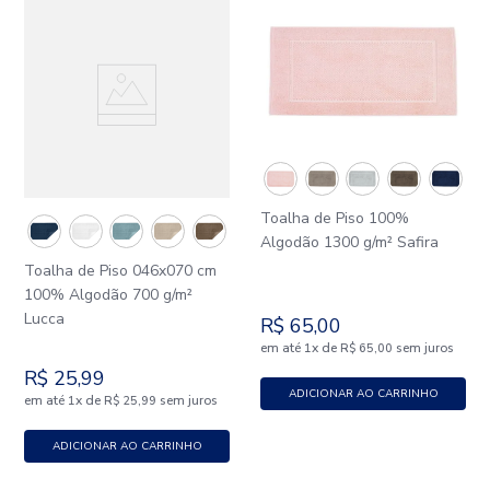
Toalha de Piso 100%
Algodão 1300 g/m² Safira
Toalha de Piso 046x070 cm
100% Algodão 700 g/m²
Lucca
R$
65
,
00
em até
x
de
sem juros
1
R$
65
,
00
R$
25
,
99
ADICIONAR AO CARRINHO
em até
x
de
sem juros
1
R$
25
,
99
ADICIONAR AO CARRINHO