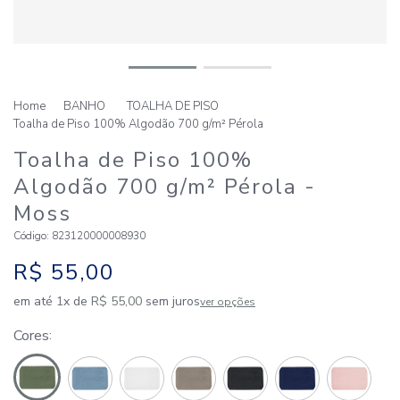
BANHO
TOALHA DE PISO
Toalha de Piso 100% Algodão 700 g/m² Pérola
Toalha de Piso 100%
Algodão 700 g/m² Pérola
-
Moss
Código
:
823120000008930
R$
55
,
00
em até
1
x de
R$
55
,
00
sem juros
ver opções
Cores