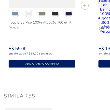
Toalha de Piso 100% Algodão 700 g/m²
Toalhã
Pérola
g/m² Pé
R$
55
,
00
R$
1
em até
x
de
sem juros
em até
1
R$
55
,
00
ADICIONAR AO CARRINHO
SIMILARES