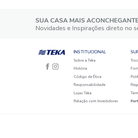
5 estrelas
4 estrelas
3 estrelas
2 estrelas
1 estrela
Faça login para escrever uma
avaliação.
Mais recentes
Todos
Nenhuma avaliação