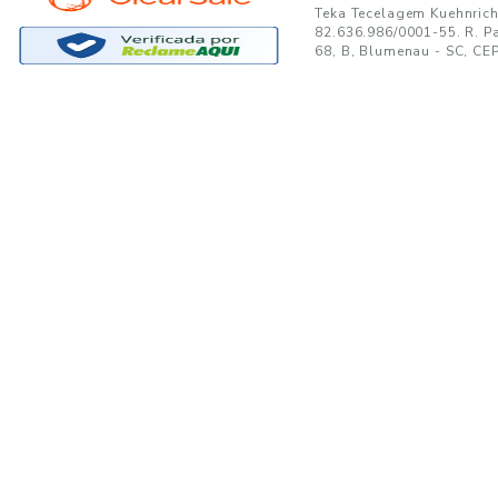
GANTE:
to no seu e-mail!
Ao se cadastrar, você concor
SUPORTE
MINHA CONTA
A
Trocas e Devoluções
Minha Conta
08
Formas de Pagamento
Meus Pedidos
W
Política de Privacidade
Meus Favoritos
lo
Regulamentos e Promoções
S
Termos de uso
sa
s
Portal de Boletos - Lojista