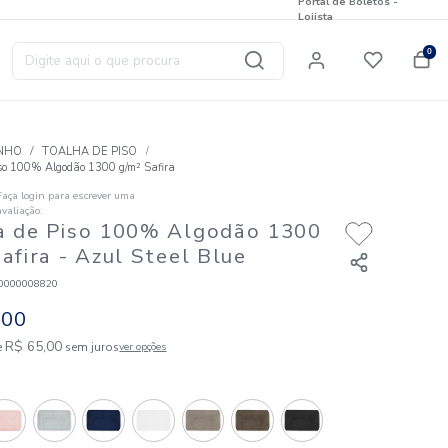
Digite aqui o que procura
T
BANHO
TOALHA DE PISO
Toalha de Piso 100% Algodão 1300 g/m² Safira
Faça login para escrever uma
☆
☆
☆
☆
☆
avaliação.
Toalha de Piso 100% Algod
g/m² Safira
- Azul Steel Blu
Código
:
823120000008820
R$
65
,
00
1
R$
65
,
00
em até
x de
sem juros
ver opções
Cores