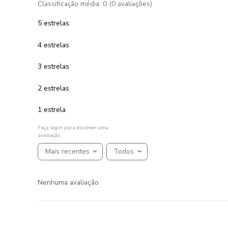
Toalha de Piso 046x070 cm 100%
Algodão 700 g/m² Lucca
R$
25
,
99
1
R$
25
,
99
em até
x
de
sem juros
ADICIONAR AO CARRINHO
☆
☆
☆
☆
☆
AVALIAÇÕES
Avaliações
☆
☆
☆
☆
☆
Classificação média: 0
(0 avaliações)