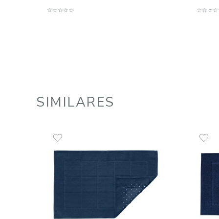
Toalha de Piso 100% Algodão
1300 g/m² Safira
R$
65
,
00
1
R$
65
,
00
em até
x
de
sem juros
ADICIONAR AO CARRINHO
☆
☆
☆
☆
☆