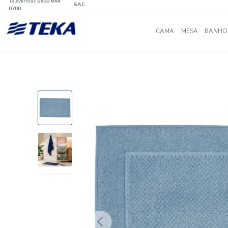
Televendas
0800 644
SAC
0700
CAMA
MES