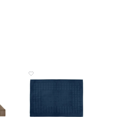
R$
26
5
x
de
R$
o de Banho 100% Algodão
COMPR
² Safira
9
,
00
R$
74
,
50
de
sem juros
ADICIONAR AO CARRINHO
☆