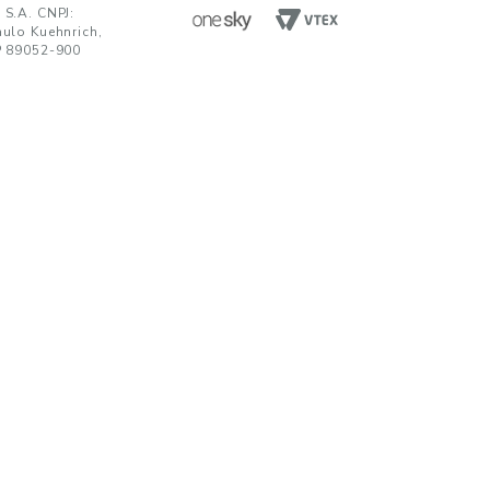
ENVIAR
da em receber comunicações nos termos da nossa
política de privacidade
TENDIMENTO
UNIDADES FABRIS
R. Paulo Kuehnrich, 68, B. Itoupava Nor
00 644 0700
Blumenau - SC, CEP 89052-900
hatsApp
Rod. SP 332, Km 153, s/n, B. Jd. Blumen
Nogueira - SP, CEP 13160-512
javirtual@teka.com.br
AC
c@teka.com.br