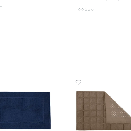
Toalha de Rosto 100% Algodão
Toalhã
670 g/m² Safira
670 g/m
R$
49
,
00
R$
14
1
R$
49
,
00
em até
x
de
sem juros
2
em até
x
ADICIONAR AO CARRINHO
☆
☆
☆
☆
☆
☆
☆
☆
☆