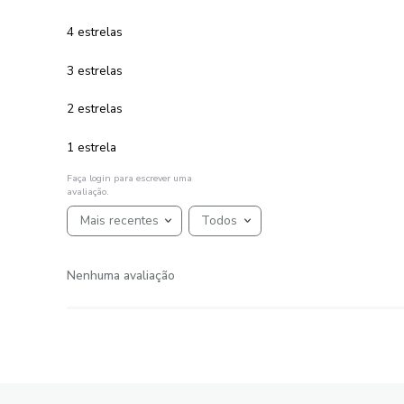
1
R$
25
,
99
em até
x
de
sem juros
ADICIONAR AO CARRINHO
☆
☆
☆
☆
☆
AVALIAÇÕES
Avaliações
☆
☆
☆
☆
☆
Classificação média: 0
(0 avaliações)
5 estrelas
4 estrelas