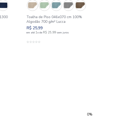
e Piso 100% Algodão 1300
Toalha de Piso 046x0
a
Algodão 700 g/m² Lucc
0
R$
25
,
99