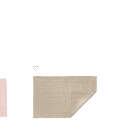
3
x
de
R$
 de Rosto 100% Algodão 520
COMPR
uomo
00
R$
35
,
00
de
sem juros
ADICIONAR AO CARRINHO
☆