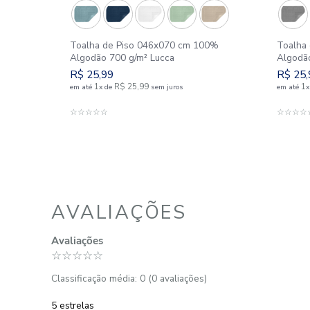
700
Toalha de Piso 046x070 cm 100%
Algodão 700 g/m² Lucca
R$
25
,
99