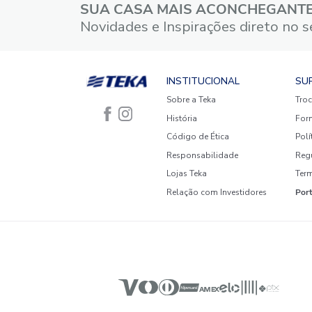
3 estrelas
2 estrelas
1 estrela
Faça login para escrever uma
avaliação.
Mais recentes
Todos
Nenhuma avaliação