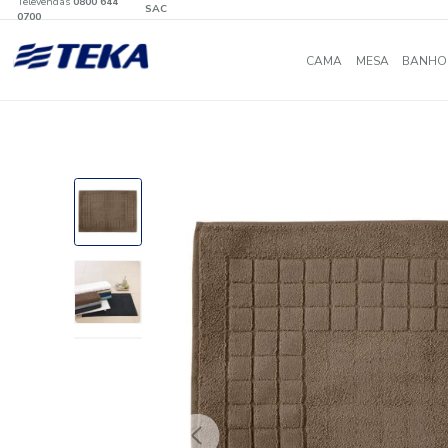
Televendas
0800 644
SAC
0700
CAMA
MES