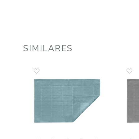
Toalha de Piso 100% Algodão
900 g/m² Duomo
R$
45
,
00
1
R$
45
,
00
em até
x
de
sem juros
ADICIONAR AO CARRINHO
☆
☆
☆
☆
☆
SIMILARES