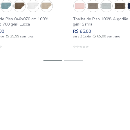
Toalha de Piso 046x070 cm 100%
Toalha d
Algodão 700 g/m² Lucca
g/m² Safir
R$
25
,
99
R$
65
,
0