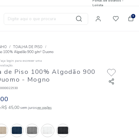
Digite aqui o que procura
T
BANHO
TOALHA DE PISO
Toalha de Piso 100% Algodão 900 g/m² Duomo
Faça login para escrever uma
☆
☆
☆
☆
☆
avaliação.
Toalha de Piso 100% Algod
g/m² Duomo
- Mogno
Código
:
823020000022930
R$
45
,
00
1
R$
45
,
00
em até
x de
sem juros
ver opções
Cores