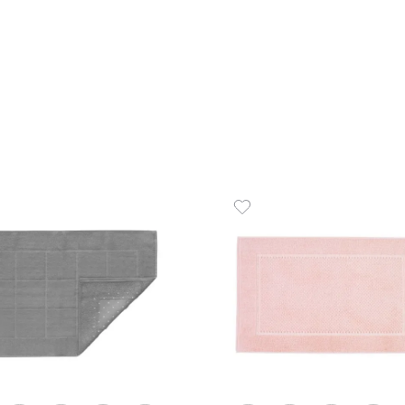
Toalha de Banho 100% Algodão
Toalha
520 g/m² Duomo
g/m² D
R$
75
,
00
R$
35
,
1
R$
75
,
00
em até
x
de
sem juros
1
em até
x
ADICIONAR AO CARRINHO
☆
☆
☆
☆
☆
☆
☆
☆
☆