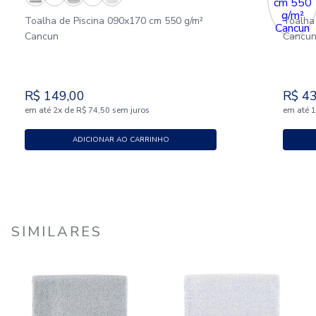
Toalha de Piscina 090x170 cm 550 g/m²
Toalha
Cancun
Cancu
R$
149
,
00
R$
4
em até
x
de
sem juros
em até
2
R$
74
,
50
ADICIONAR AO CARRINHO
SIMILARES