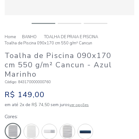
BANHO
TOALHA DE PRAIA E PISCINA
Toalha de Piscina 090x170 cm 550 g/m² Cancun
Toalha de Piscina 090x170
cm 550 g/m² Cancun
- Azul
Marinho
Código
:
843170000000760
R$
149
,
00
em até
2
x de
R$
74
,
50
sem juros
ver opções
Cores