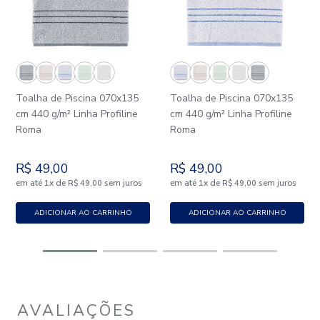
Toalha de Piscina 070x135
Toalha de Piscina 070x135
cm 440 g/m² Linha Profiline
cm 440 g/m² Linha Profiline
Roma
Roma
R$
49
,
00
R$
49
,
00
em até
x
de
sem juros
em até
x
de
sem juros
1
R$
49
,
00
1
R$
49
,
00
ADICIONAR AO CARRINHO
ADICIONAR AO CARRINHO
AVALIAÇÕES