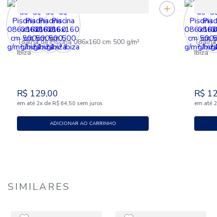
Toalha de Piscina 086x160 cm 500 g/m²
Toalha
Ibiza
Ibiza
R$
129
,
00
R$
1
em até
x
de
sem juros
em até
2
R$
64
,
50
ADICIONAR AO CARRINHO
SIMILARES