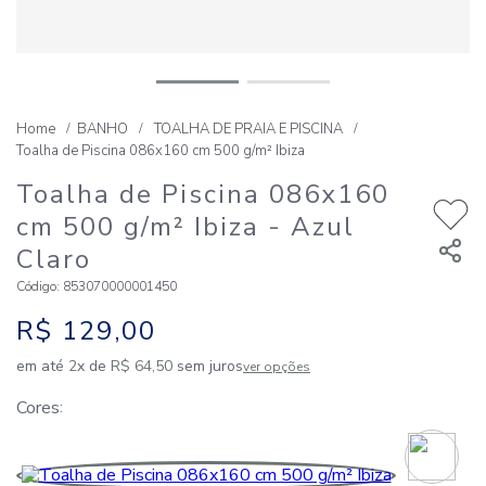
BANHO
TOALHA DE PRAIA E PISCINA
Toalha de Piscina 086x160 cm 500 g/m² Ibiza
Toalha de Piscina 086x160
cm 500 g/m² Ibiza
- Azul
Claro
Código
:
853070000001450
R$
129
,
00
em até
2
x de
R$
64
,
50
sem juros
ver opções
Cores