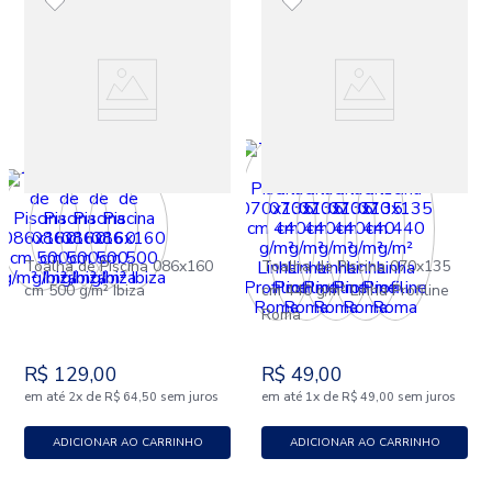
Toalha de Piscina 086x160
Toalha de Piscina 070x135
cm 500 g/m² Ibiza
cm 440 g/m² Linha Profiline
Roma
R$
129
,
00
R$
49
,
00
em até
x
de
sem juros
em até
x
de
sem juros
2
R$
64
,
50
1
R$
49
,
00
ADICIONAR AO CARRINHO
ADICIONAR AO CARRINHO