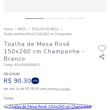
MESA
TOALHA DE MESA
Toalha de Mesa Rosê 150x260 cm Champanhe
Toalha de Mesa Rosê
150x260 cm Champanhe
-
Branco
Código
:
822200000006520
R$
129
,
00
R$
90
,
30
30%
em até
1
x de
R$
90
,
30
sem juros
ver opções
Cores