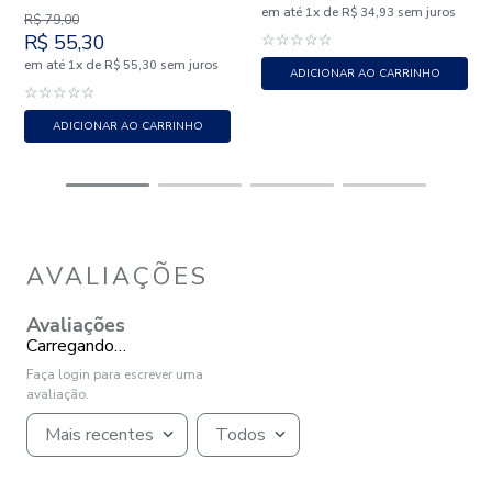
em até
x
de
sem juros
1
R$
34
,
93
R$
79
,
00
R$
55
,
30
☆
☆
☆
☆
☆
em até
x
de
sem juros
1
R$
55
,
30
ADICIONAR AO CARRINHO
☆
☆
☆
☆
☆
ADICIONAR AO CARRINHO
AVALIAÇÕES
Avaliações
Carregando…
Faça login para escrever uma
avaliação.
Mais recentes
Todos