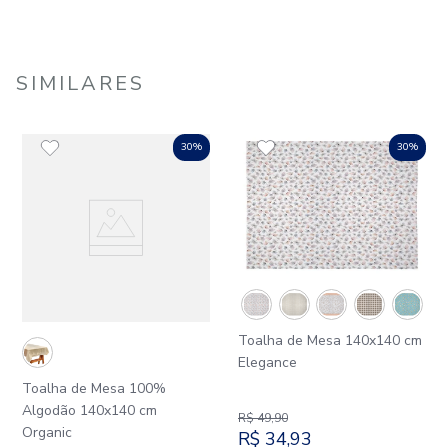
SIMILARES
30%
30%
Toalha de Mesa 140x140 cm
Elegance
Toalha de Mesa 100%
Algodão 140x140 cm
R$
49
,
90
Organic
R$
34
,
93