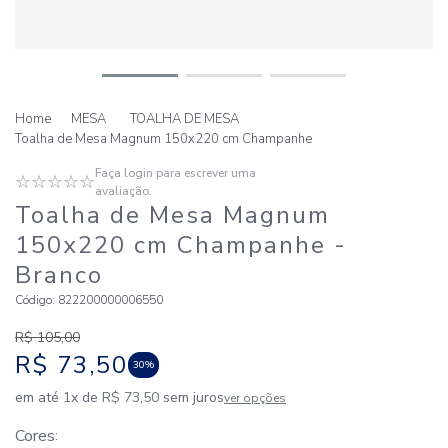
MESA
TOALHA DE MESA
Toalha de Mesa Magnum 150x220 cm Champanhe
Faça login para escrever uma
☆
☆
☆
☆
☆
avaliação.
Toalha de Mesa Magnum
150x220 cm Champanhe
-
Branco
Código
:
822200000006550
R$
105
,
00
R$
73
,
50
30%
em até
1
x de
R$
73
,
50
sem juros
ver opções
Cores