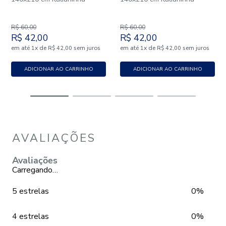
R$
60
,
00
R$
60
,
00
R$
42
,
00
R$
42
,
00
em até
x
de
sem juros
em até
x
de
sem juros
1
R$
42
,
00
1
R$
42
,
00
ADICIONAR AO CARRINHO
ADICIONAR AO CARRINHO
AVALIAÇÕES
Avaliações
Carregando…
5 estrelas
0%
4 estrelas
0%