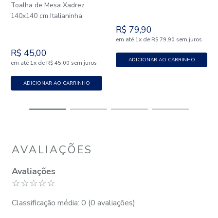
Toalha de Mesa Xadrez
140x140 cm Italianinha
R$
79
,
90
em até
x
de
sem juros
1
R$
79
,
90
R$
45
,
00
ADICIONAR AO CARRINHO
em até
x
de
sem juros
1
R$
45
,
00
ADICIONAR AO CARRINHO
AVALIAÇÕES
Avaliações
☆
☆
☆
☆
☆
Classificação média: 0
(0 avaliações)