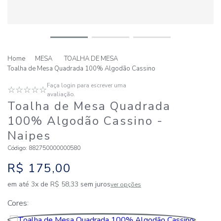
MESA
TOALHA DE MESA
Toalha de Mesa Quadrada 100% Algodão Cassino
Faça login para escrever uma
☆
☆
☆
☆
☆
avaliação.
Toalha de Mesa Quadrada
100% Algodão Cassino
-
Naipes
Código
:
882750000000580
R$
175
,
00
em até
3
x de
R$
58
,
33
sem juros
ver opções
Cores