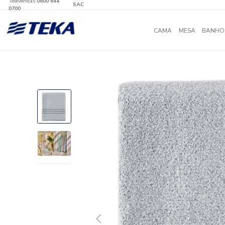
Televendas
0800 644
SAC
0700
CAMA
MES