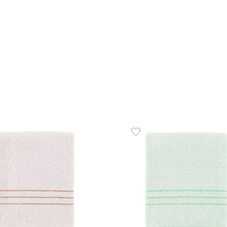
Toalha de Piscina 
g/m² Linha Profilin
R$
49
,
00
1
R$
49
,
00
em até
x
de
s
ADICIONAR A
☆
☆
☆
☆
☆