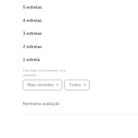
g/m² Linha Profiline Roma
R$
49
,
00
1
R$
49
,
00
em até
x
de
sem juros
ADICIONAR AO CARRINHO
☆
☆
☆
☆
☆
AVALIAÇÕES
Avaliações
☆
☆
☆
☆
☆
Classificação média: 0
(0 avaliações)
5 estrelas