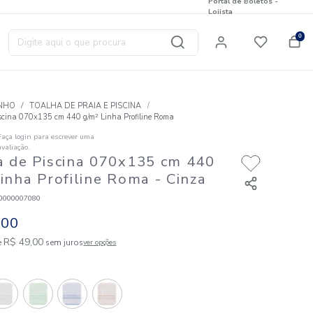
Digite aqui o que procura
T
BANHO
TOALHA DE PRAIA E PISCINA
Toalha de Piscina 070x135 cm 440 g/m² Linha Profiline Rom
Faça login para escrever uma
☆
☆
☆
☆
☆
avaliação.
Toalha de Piscina 070x135 
g/m² Linha Profiline Roma
- 
Código
:
823110000007080
R$
49
,
00
1
R$
49
,
00
em até
x de
sem juros
ver opções
Cores