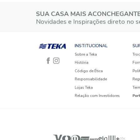
4 estrelas
3 estrelas
2 estrelas
1 estrela
Faça login para escrever uma
avaliação.
Mais recentes
Todos
Nenhuma avaliação