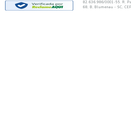
GANTE:
to no seu e-mail!
Ao se cadastrar, você concor
SUPORTE
MINHA CONTA
A
Trocas e Devoluções
Minha Conta
08
Formas de Pagamento
Meus Pedidos
W
Política de Privacidade
Meus Favoritos
lo
Regulamentos e Promoções
S
Termos de uso
sa
s
Portal de Boletos - Lojista