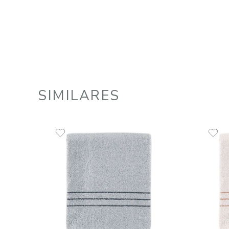
Toalha de Piscina 070x135 cm 440
g/m² Linha Profiline Roma
R$
49
,
00
1
R$
49
,
00
em até
x
de
sem juros
ADICIONAR AO CARRINHO
☆
☆
☆
☆
☆