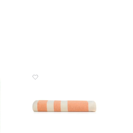
R$
98
,
1
x
de
R$
070x135 cm 440
e Roma
COMPR
em juros
O CARRINHO