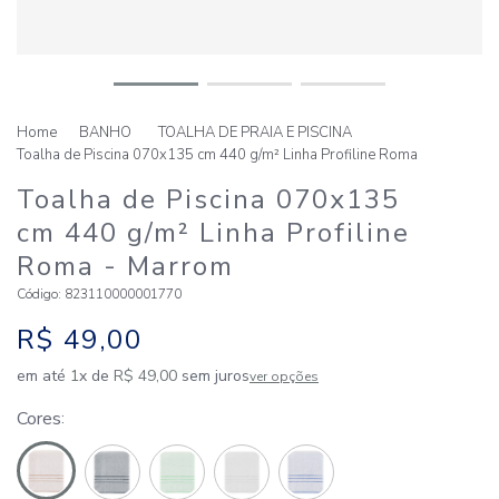
BANHO
TOALHA DE PRAIA E PISCINA
Toalha de Piscina 070x135 cm 440 g/m² Linha Profiline Roma
Toalha de Piscina 070x135
cm 440 g/m² Linha Profiline
Roma
- Marrom
Código
:
823110000001770
R$
49
,
00
em até
1
x de
R$
49
,
00
sem juros
ver opções
Cores