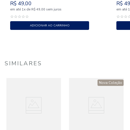
R$
49
,
00
R$
4
em até
x
de
sem juros
em até
1
R$
49
,
00
☆
☆
☆
☆
☆
☆
☆
☆
ADICIONAR AO CARRINHO
SIMILARES
Nova Coleção