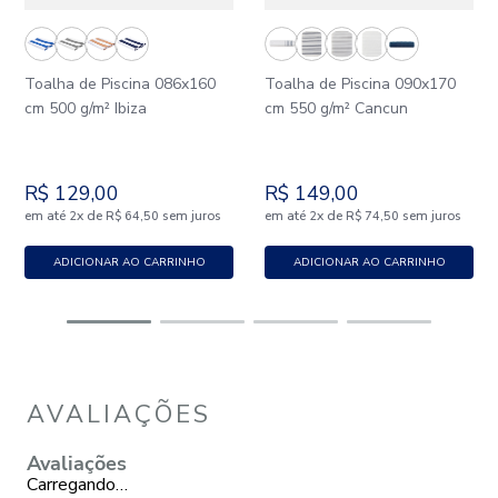
Toalha de Piscina 086x160
Toalha de Piscina 090x170
cm 500 g/m² Ibiza
cm 550 g/m² Cancun
R$
129
,
00
R$
149
,
00
em até
x
de
sem juros
em até
x
de
sem juros
2
R$
64
,
50
2
R$
74
,
50
ADICIONAR AO CARRINHO
ADICIONAR AO CARRINHO
AVALIAÇÕES
Avaliações
Carregando…