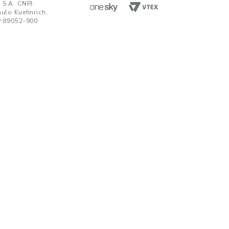
ENVIAR
da em receber comunicações nos termos da nossa
política de privacidade
TENDIMENTO
UNIDADES FABRIS
R. Paulo Kuehnrich, 68, B. Itoupava Nor
00 644 0700
Blumenau - SC, CEP 89052-900
hatsApp
Rod. SP 332, Km 153, s/n, B. Jd. Blumen
Nogueira - SP, CEP 13160-512
javirtual@teka.com.br
AC
c@teka.com.br