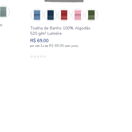
e Banho 100% Algodão
Toalha de Banho 100
Solare