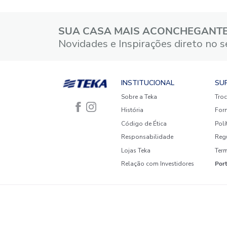
4 estrelas
3 estrelas
2 estrelas
1 estrela
Faça login para escrever uma
avaliação.
Mais recentes
Todos
Nenhuma avaliação