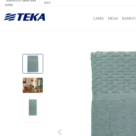
Televendas
0800 644
SAC
0700
CAMA
MES