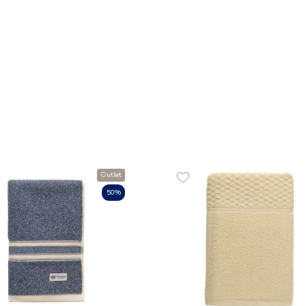
Toalha de Rosto 1
g/m² Solare
R$
35
,
00
1
R$
35
,
00
em até
x
de
s
ADICIONAR A
☆
☆
☆
☆
☆