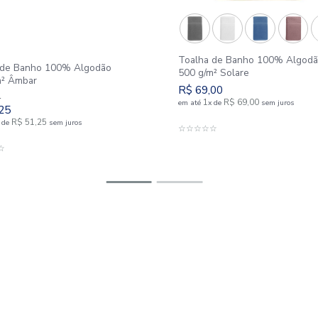
Outlet
50%
Toalha d
Toalha de Banho 100% Algodão
500 g/m² 