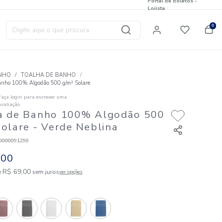
Digite aqui o que procura
T
BANHO
TOALHA DE BANHO
Toalha de Banho 100% Algodão 500 g/m² Solare
Faça login para escrever uma
☆
☆
☆
☆
☆
avaliação.
Toalha de Banho 100% Algo
g/m² Solare
- Verde Neblina
Código
:
823010000091290
R$
69
,
00
1
R$
69
,
00
em até
x de
sem juros
ver opções
Cores