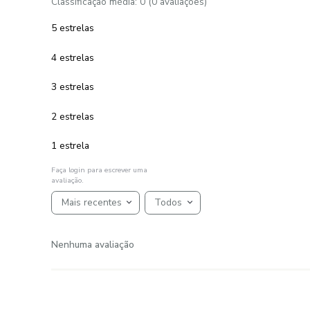
1
R$
59
,
00
em até
x
de
sem juros
ADICIONAR AO CARRINHO
☆
☆
☆
☆
☆
AVALIAÇÕES
Avaliações
☆
☆
☆
☆
☆
Classificação média: 0
(0 avaliações)
5 estrelas