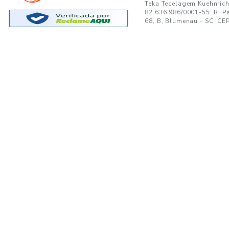
GANTE:
to no seu e-mail!
Ao se cadastrar, você concor
SUPORTE
MINHA CONTA
A
Trocas e Devoluções
Minha Conta
08
Formas de Pagamento
Meus Pedidos
W
Política de Privacidade
Meus Favoritos
lo
Regulamentos e Promoções
S
Termos de uso
sa
s
Portal de Boletos - Lojista