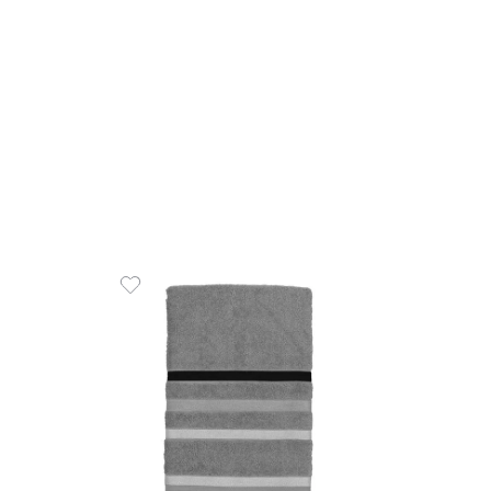
R$
10
2
x
de
R$
00% Algodão 500
COMPR
em juros
O CARRINHO