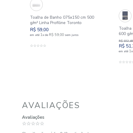
SIMILARES
Novidades
o
Toalha de Banho 075x150 cm 500
g/m² Linha Profiline Toronto
R$
59
,
00