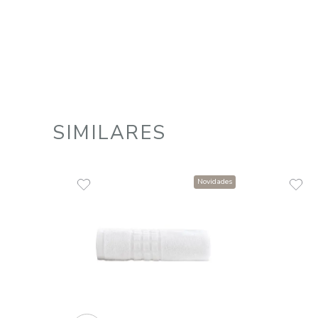
Toalha de Banho 100% Algodão
500 g/m² Solare
R$
69
,
00
1
R$
69
,
00
em até
x
de
sem juros
ADICIONAR AO CARRINHO
☆
☆
☆
☆
☆