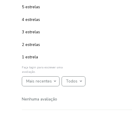
R$
69
,
00
1
R$
69
,
00
em até
x
de
sem juros
ADICIONAR AO CARRINHO
☆
☆
☆
☆
☆
AVALIAÇÕES
Avaliações
☆
☆
☆
☆
☆
Classificação média: 0
(0 avaliações)
5 estrelas