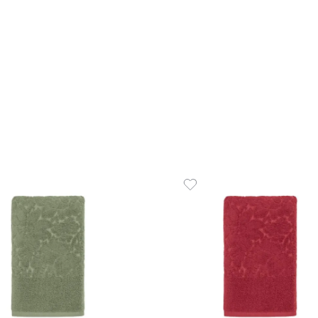
Toalha de Rosto 1
g/m² Comfort
R$
19
,
49
1
R$
19
,
49
em até
x
de
s
ADICIONAR A
☆
☆
☆
☆
☆