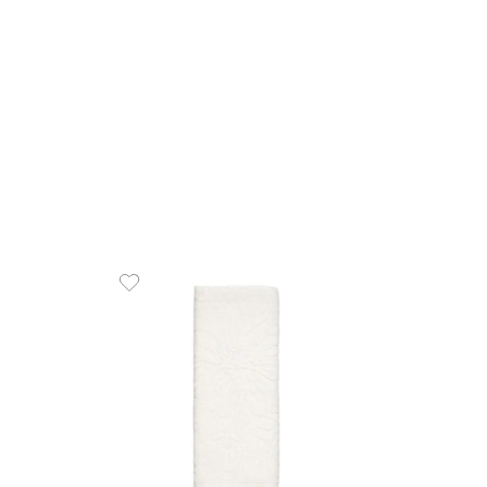
R$
69
,
1
x
de
R$
00% Algodão 450
COMPR
em juros
O CARRINHO