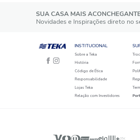
4 estrelas
3 estrelas
2 estrelas
1 estrela
Faça login para escrever uma
avaliação.
Mais recentes
Todos
Nenhuma avaliação