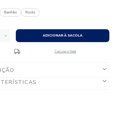
Tamanhos:
Banho
Banhão
Rosto
Quantidade
ADICIONAR À S
－
＋
Calcule o fr
DESCRIÇÃO
CARACTERÍSTICAS