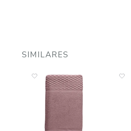
Toalha de Banho 100% Algodão
450 g/m² Comfort
R$
49
,
99
1
R$
49
,
99
em até
x
de
sem juros
ADICIONAR AO CARRINHO
☆
☆
☆
☆
☆