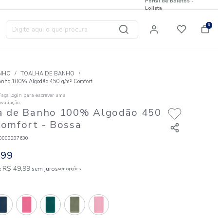
Digite aqui o que procura
T
BANHO
TOALHA DE BANHO
Toalha de Banho 100% Algodão 450 g/m² Comfort
Faça login para escrever uma
☆
☆
☆
☆
☆
avaliação.
Toalha de Banho 100% Algo
g/m² Comfort
- Bossa
Código
:
823010000087630
R$
49
,
99
1
R$
49
,
99
em até
x de
sem juros
ver opções
Cores