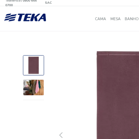
Televendas
0800 644
SAC
0700
CAMA
MES