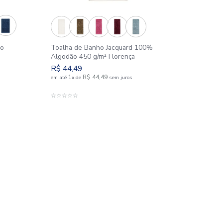
e Banho 100% Algodão
Toalha de Banho Jacq