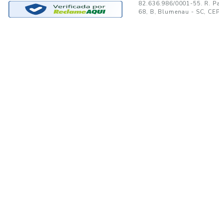
GANTE:
to no seu e-mail!
Ao se cadastrar, você concor
SUPORTE
MINHA CONTA
A
Trocas e Devoluções
Minha Conta
08
Formas de Pagamento
Meus Pedidos
W
Política de Privacidade
Meus Favoritos
lo
Regulamentos e Promoções
S
Termos de uso
sa
s
Portal de Boletos - Lojista