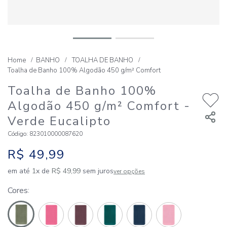
BANHO
TOALHA DE BANHO
Toalha de Banho 100% Algodão 450 g/m² Comfort
Toalha de Banho 100%
Algodão 450 g/m² Comfort
-
Verde Eucalipto
Código
:
823010000087620
R$
49
,
99
em até
1
x de
R$
49
,
99
sem juros
ver opções
Cores