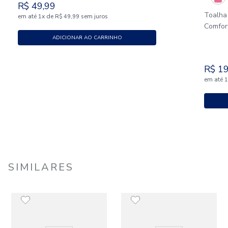
R$
49
,
99
Toalha
em até
x
de
sem juros
1
R$
49
,
99
Comfor
ADICIONAR AO CARRINHO
R$
1
em até
SIMILARES