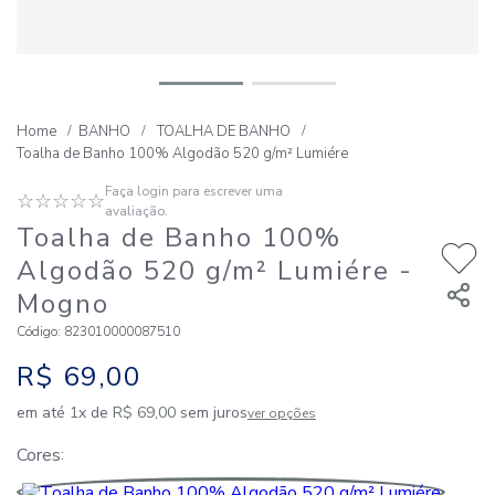
BANHO
TOALHA DE BANHO
Toalha de Banho 100% Algodão 520 g/m² Lumiére
Faça login para escrever uma
☆
☆
☆
☆
☆
avaliação.
Toalha de Banho 100%
Algodão 520 g/m² Lumiére
-
Mogno
Código
:
823010000087510
R$
69
,
00
em até
1
x de
R$
69
,
00
sem juros
ver opções
Cores