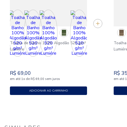
Toalha de Banho 100% Algodão 520 g/m²
Toalha
Lumiére
Lumiér
R$
69
,
00
R$
3
em até
x
de
sem juros
em até
1
R$
69
,
00
ADICIONAR AO CARRINHO