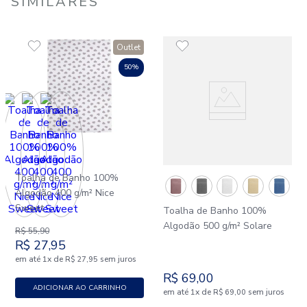
SIMILARES
Outlet
50%
Toalha de Banho 100%
Algodão 400 g/m² Nice
Sweet
Toalha de Banho 100%
Algodão 500 g/m² Solare
R$
55
,
90
R$
27
,
95
em até
x
de
sem juros
1
R$
27
,
95
R$
69
,
00
ADICIONAR AO CARRINHO
em até
x
de
sem juros
1
R$
69
,
00