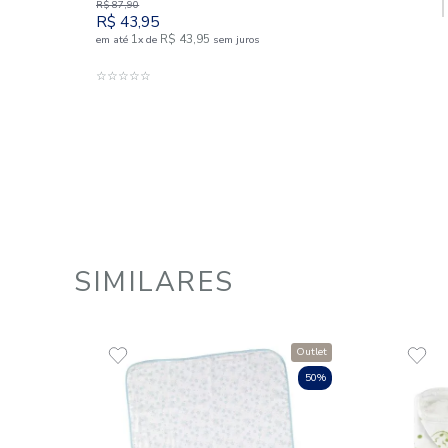
Toalha Capuz com Forro em Fralda
100% Algodão Tekinha Baby
R$
87
,
90
R$
43
,
95
1
R$
43
,
95
em até
x
de
sem juros
ADICIONAR AO CARRINHO
☆
☆
☆
☆
☆