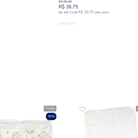
Cueiro 070x100 cm 
100% Algodão Tek
R$
53
,
49
R$
26
,
75
1
R$
26
,
75
em até
x
de
s
ADICIONAR A
☆
☆
☆
☆
☆