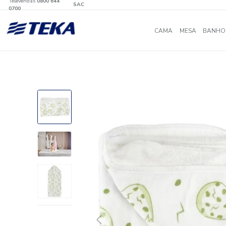
Televendas
0800 644
SAC
0700
CAMA
MES