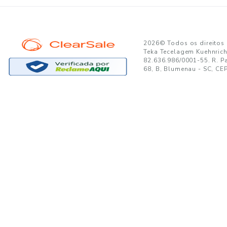
GANTE:
to no seu e-mail!
Ao se cadastrar, você concor
SUPORTE
MINHA CONTA
A
Trocas e Devoluções
Minha Conta
08
Formas de Pagamento
Meus Pedidos
W
Política de Privacidade
Meus Favoritos
lo