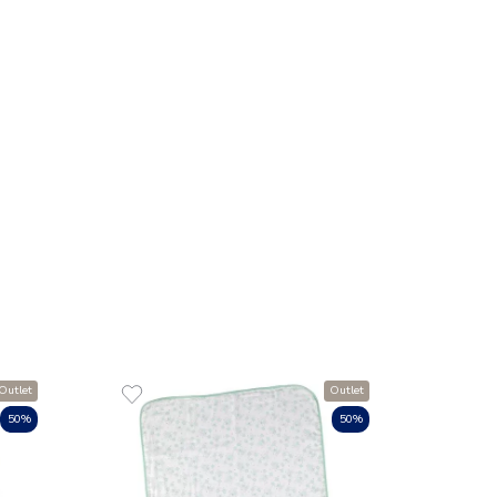
R$
70
,
1
x
de
R$
Tecido Fralda
inha Baby
COMPR
em juros
O CARRINHO