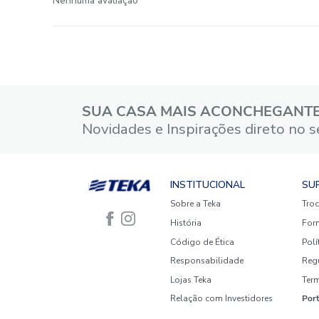
☆
☆
☆
☆
☆
Classificação média: 0
(0 avaliações)
5 estrelas
4 estrelas
3 estrelas
2 estrelas
1 estrela
Faça login para escrever uma
avaliação.
Mais recentes
Todos