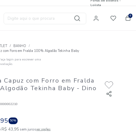
Digite aqui o que procura
T
OUTLET
BANHO
Toalha Capuz com Forro em Fralda 100% Algodão Tekinha B
Faça login para escrever uma
☆
☆
☆
☆
☆
avaliação.
Outlet
Toalha Capuz com Forro em 
100% Algodão Tekinha Baby
Verde
Código
:
883620000002210
R$
87
,
90