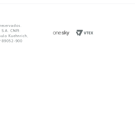
ENVIAR
da em receber comunicações nos termos da nossa
política de privacidade
TENDIMENTO
UNIDADES FABRIS
R. Paulo Kuehnrich, 68, B. Itoupava Nor
00 644 0700
Blumenau - SC, CEP 89052-900
hatsApp
Rod. SP 332, Km 153, s/n, B. Jd. Blumen
Nogueira - SP, CEP 13160-512
javirtual@teka.com.br