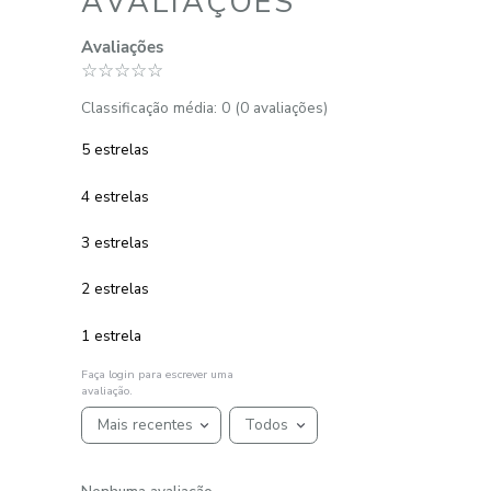
Cueiro 070x100 cm Tecido Fralda
100% Algodão Tekinha Baby
R$
53
,
49
R$
26
,
75
1
R$
26
,
75
em até
x
de
sem juros
ADICIONAR AO CARRINHO
☆
☆
☆
☆
☆
AVALIAÇÕES
Avaliações