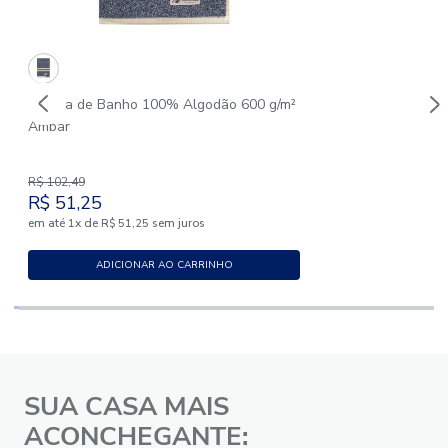
Toalha de Banho 100% Algodão 600 g/m²
Âmbar
R$
102
,
49
R$
51
,
25
em até
x
de
sem juros
1
R$
51
,
25
ADICIONAR AO CARRINHO
SUA CASA MAIS
ACONCHEGANTE: