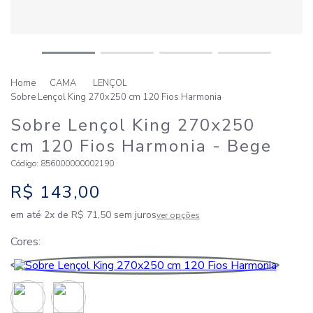
CAMA
LENÇOL
Sobre Lençol King 270x250 cm 120 Fios Harmonia
Sobre Lençol King 270x250
cm 120 Fios Harmonia
- Bege
Código
:
856000000002190
R$
143
,
00
em até
2
x de
R$
71
,
50
sem juros
ver opções
Cores