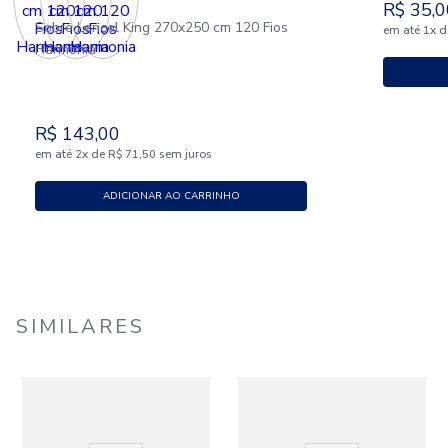
R$
35
,
0
Sobre Lençol King 270x250 cm 120 Fios
em até
x
d
1
Harmonia
R$
143
,
00
em até
x
de
sem juros
2
R$
71
,
50
ADICIONAR AO CARRINHO
SIMILARES