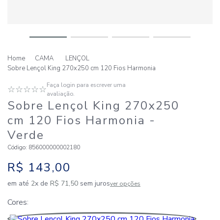
CAMA
LENÇOL
Sobre Lençol King 270x250 cm 120 Fios Harmonia
Faça login para escrever uma
☆
☆
☆
☆
☆
avaliação.
Sobre Lençol King 270x250
cm 120 Fios Harmonia
-
Verde
Código
:
856000000002180
R$
143
,
00
em até
2
x de
R$
71
,
50
sem juros
ver opções
Cores