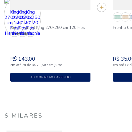
Sobre Lençol King 270x250 cm 120 Fios
Fronha 05
Harmonia
R$
143
,
00
R$
35
,
0
em até
x
de
sem juros
em até
x
d
2
R$
71
,
50
1
ADICIONAR AO CARRINHO
SIMILARES