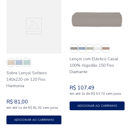
Lençol com Elástico Casal
100% Algodão 150 Fios
Diamante
Sobre Lençol Solteiro
140x220 cm 120 Fios
Harmonia
R$
107
,
49
em até
x
de
sem juros
2
R$
53
,
74
R$
81
,
00
ADICIONAR AO CARRINHO
em até
x
de
sem juros
1
R$
81
,
00
ADICIONAR AO CARRINHO