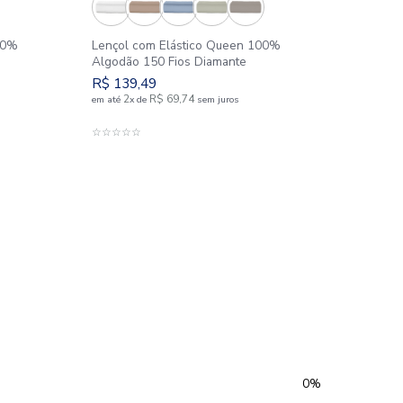
m Elástico Solteiro 100%
Lençol com Elástico 
50 Fios Diamante
Algodão 150 Fios Dia
9
R$
139
,
49
R$
84
,
99
2
R$
69
,
74
e
sem juros
em até
x
de
sem j