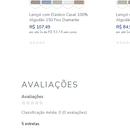
m 120
Lençol com Elástico Casal 100%
Algodão 150 Fios Diamante
R$
107
,
49
2
R$
53
,
74
em até
x
de
sem juros