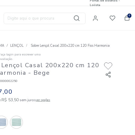
Digite aqui o que procura
T
CAMA
LENÇOL
Sobre Lençol Casal 200x22
Faça login para escrever uma
☆
☆
☆
☆
☆
avaliação.
Sobre Lençol Casal 200x220
Fios Harmonia
- Bege
Código
:
856000000002250
R$
107
,
00
2
R$
53
,
50
em até
x de
sem juros
ver opções
Cores