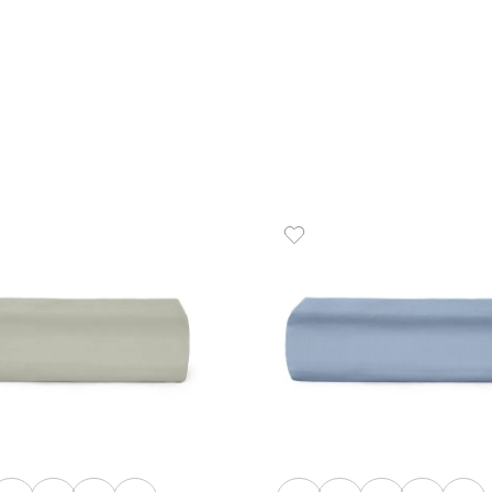
Fronha 050x070 cm 120 Fios
Lençol 
Harmonia
138x18
R$
35
,
00
R$
12
1
R$
35
,
00
em até
x
de
sem juros
2
em até
x
ADICIONAR AO CARRINHO
☆
☆
☆
☆
☆
☆
☆
☆
☆