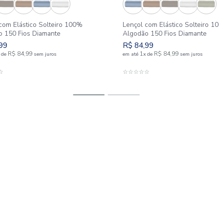
Lençol com Elástico Solteiro 100%
Lençol co
Algodão 150 Fios Diamante
Algodão 1
R$
84
,
99
R$
84
,
9
1
R$
84
,
99
1
em até
x
de
sem juros
em até
x
d