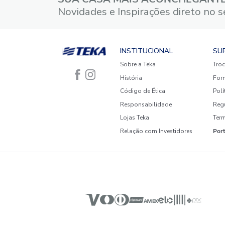
3 estrelas
2 estrelas
1 estrela
Faça login para escrever uma
avaliação.
Mais recentes
Todos
Nenhuma avaliação