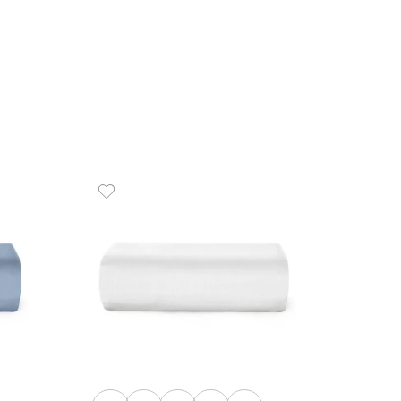
5
x
de
R$
com Elástico Casal
COMPR
8x30 cm 120 Fios Harmonia
6
,
00
R$
63
,
00
de
sem juros
ADICIONAR AO CARRINHO
☆