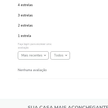
ADICIONAR AO CARRINHO
☆
☆
☆
☆
☆
AVALIAÇÕES
Avaliações
☆
☆
☆
☆
☆
Classificação média: 0
(0 avaliações)
5 estrelas
4 estrelas