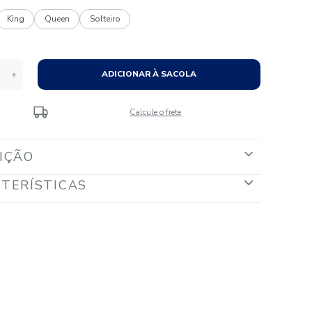
Tamanhos:
Casal
King
Queen
Solteiro
Quantidade
ADICIONAR À S
－
＋
Calcule o fr
DESCRIÇÃO
CARACTERÍSTICAS