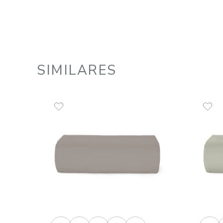
Sobre Lençol Casal 200x220 cm
120 Fios Harmonia
R$
107
,
00
2
R$
53
,
50
em até
x
de
sem juros
ADICIONAR AO CARRINHO
☆
☆
☆
☆
☆
SIMILARES