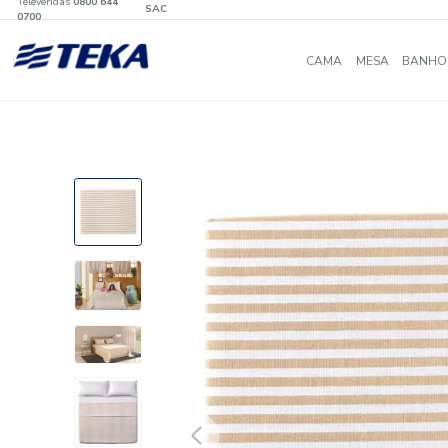
Televendas
0800 644
SAC
0700
CAMA
MES