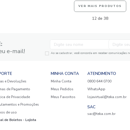
e Rosto 100% Algodão 400
Jogo Roupa de Cama
e Sweet
100% Algodão 120
R$
249
,
90
5
R$
124
,
95
R$
14
,
95
2
R$
62
,
47
e
sem juros
em até
x
de
DICIONAR AO CARRINHO
ADICIONAR 
☆
☆
☆
☆
☆
VER 