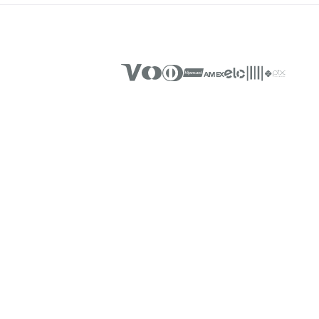
SUA CASA MAIS ACONCHE
Novidades e Inspirações dire
INSTITUCIONAL
Sobre a Teka
História
Código de Ética
Responsabilidade
Lojas Teka
Relação com Investidore