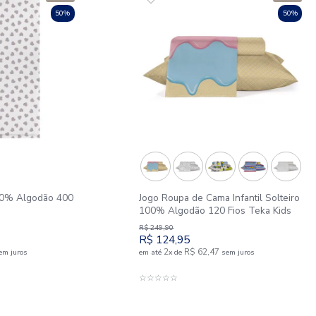
om Elástico Berço Malha
Jogo Roupa de Cama
godão Tekinha Baby
100% Algodão 120
R$
349
,
90
5
R$
174
,
95
R$
24
,
95
3
R$
58
,
31
e
sem juros
em até
x
de
DICIONAR AO CARRINHO
ADICIONAR 
☆
☆
☆
☆
☆
Outlet
50%