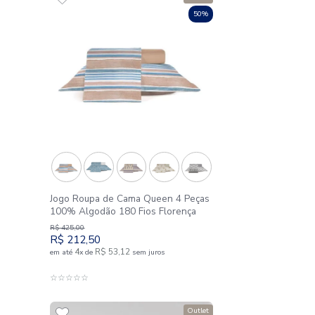
R$
48
,
50
R$
24
,
25
1
R$
24
,
25
sem juros
em até
x
de
sem juros
AO CARRINHO
ADICIONAR AO CARRIN
☆
☆
☆
☆
☆
Outlet
50%