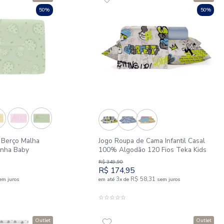
e Rosto 100% Algodão 600
Toalha de Banho
ar
600 g/m² Âmbar
R$
102
,
49
5
R$
51
,
25
R$
24
,
25
1
R$
51
,
25
e
sem juros
em até
x
de
DICIONAR AO CARRINHO
ADICIONAR 
☆
☆
☆
☆
☆
Outlet
50%