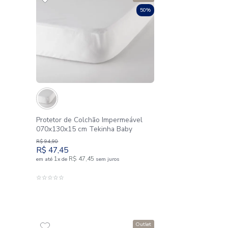
 100% Algodão
Jogo Roupa de Cama Queen
100% Algodão 180 Fios Flo
R$
425
,
00
R$
212
,
50
4
R$
53
,
12
sem juros
em até
x
de
sem juros
AO CARRINHO
ADICIONAR AO CARRIN
☆
☆
☆
☆
☆
Outlet
50%