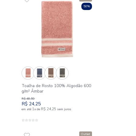
Outlet
50%
a Casal 4 Peças
Toalha de Rosto 100% Alg
 Fios Florença
g/m² Âmbar