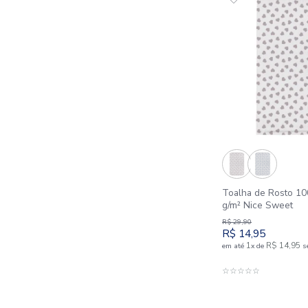
Lençol c
100% Al
R$
49
,
90
R$
24
,
9
1
em até
x
d
A
☆
☆
☆
☆
☆