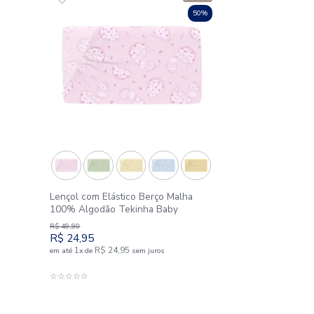
Protetor de Colchão Imper
070x130x15 cm Tekinha Ba
R$
94
,
90
 Infantil Casal
R$
47
,
45
 Fios Teka Kids
1
R$
47
,
45
em até
x
de
sem juros
ADICIONAR AO CARRIN
☆
☆
☆
☆
☆
sem juros
AO CARRINHO
Outlet
50%