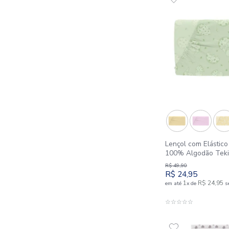
Toalha d
SOLTEIRO
g/m² Âmb
R$
48
,
50
R$
24
,
2
1
em até
x
d
A
☆
☆
☆
☆
☆