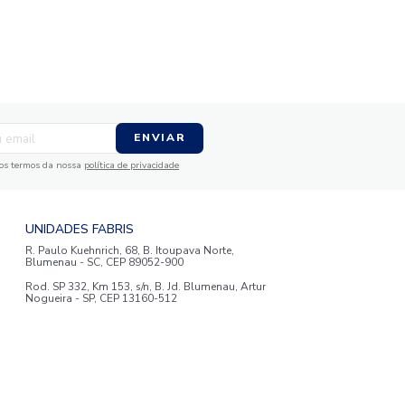
 Infantil Solteiro
Lençol com Elástico Berço 
 Fios Teka Kids
100% Algodão Tekinha Ba
R$
49
,
90
R$
24
,
95
1
R$
24
,
95
sem juros
em até
x
de
sem juros
AO CARRINHO
ADICIONAR AO CARRIN
☆
☆
☆
☆
☆
MAIS PRODUTOS