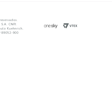
12 de 38
ENVIAR
da em receber comunicações nos termos da nossa
política de privacidade
TENDIMENTO
UNIDADES FABRIS
R. Paulo Kuehnrich, 68, B. Itoupava Nor
00 644 0700
Blumenau - SC, CEP 89052-900
hatsApp
Rod. SP 332, Km 153, s/n, B. Jd. Blumen
Nogueira - SP, CEP 13160-512
javirtual@teka.com.br
AC
c@teka.com.br