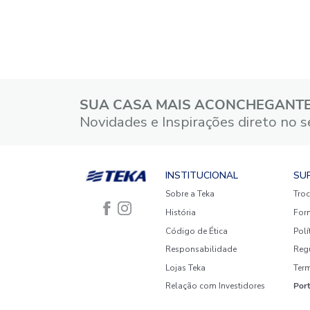
Toalha d
g/m² Nic
R$
29
,
90
R$
14
,
9
1
em até
x
d
A
☆
☆
☆
☆
☆