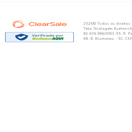
GANTE:
to no seu e-mail!
Ao se cadastrar, você concor
SUPORTE
MINHA CONTA
A
Trocas e Devoluções
Minha Conta
08
Formas de Pagamento
Meus Pedidos
W
Política de Privacidade
Meus Favoritos
lo
Regulamentos e Promoções
S
Termos de uso
sa
s
Portal de Boletos - Lojista