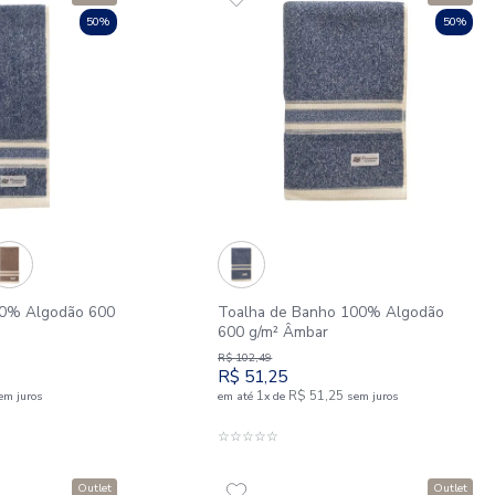
R$
399
,
00
5
R$
199
,
50
R$
24
,
25
3
R$
66
,
50
e
sem juros
em até
x
de
DICIONAR AO CARRINHO
ADICIONAR 
☆
☆
☆
☆
☆
Outlet
50%