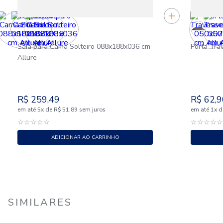
Saia para Cama Solteiro 088x188x036 cm
Porta Tra
Allure
R$
259
,
49
R$
62
,
9
em até
x
de
sem juros
em até
x
d
5
R$
51
,
89
1
☆
☆
☆
☆
☆
☆
☆
☆
☆
ADICIONAR AO CARRINHO
SIMILARES