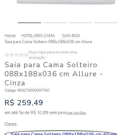
HOTELARIA CAMA
SAIA BOX
Saia para Cama Solteiro 088x188x036 cm Allure
Faça login para escrever uma
☆
☆
☆
☆
☆
avaliação.
Saia para Cama Solteiro
088x188x036 cm Allure
-
Cinza
Código
:
826270000007760
R$
259
,
49
em até
5
x de
R$
51
,
89
sem juros
ver opções
Cores