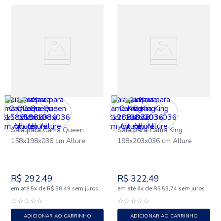
Saia para Cama Queen
Saia para Cama King
158x198x036 cm Allure
198x203x036 cm Allure
R$
292
,
49
R$
322
,
49
em até
x
de
sem juros
em até
x
de
sem juros
5
R$
58
,
49
6
R$
53
,
74
☆
☆
☆
☆
☆
☆
☆
☆
☆
☆
ADICIONAR AO CARRINHO
ADICIONAR AO CARRINHO