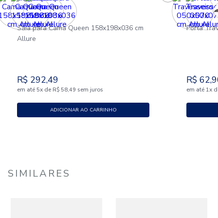
Saia para Cama Queen 158x198x036 cm
Porta Tra
Allure
R$
292
,
49
R$
62
,
9
em até
x
de
sem juros
em até
x
d
5
R$
58
,
49
1
ADICIONAR AO CARRINHO
SIMILARES