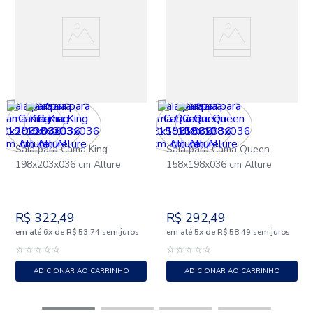
Saia para Cama King
Saia para Cama Queen
198x203x036 cm Allure
158x198x036 cm Allure
R$
322
,
49
R$
292
,
49
em até
x
de
sem juros
em até
x
de
sem juros
6
R$
53
,
74
5
R$
58
,
49
☆
☆
☆
☆
☆
☆
☆
☆
☆
☆
ADICIONAR AO CARRINHO
ADICIONAR AO CARRINHO