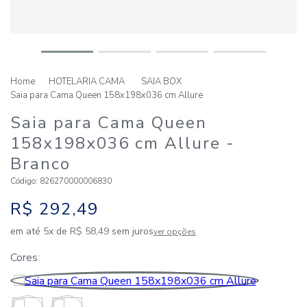
HOTELARIA CAMA
SAIA BOX
Saia para Cama Queen 158x198x036 cm Allure
Saia para Cama Queen
158x198x036 cm Allure
-
Branco
Código
:
826270000006830
R$
292
,
49
em até
5
x de
R$
58
,
49
sem juros
ver opções
Cores