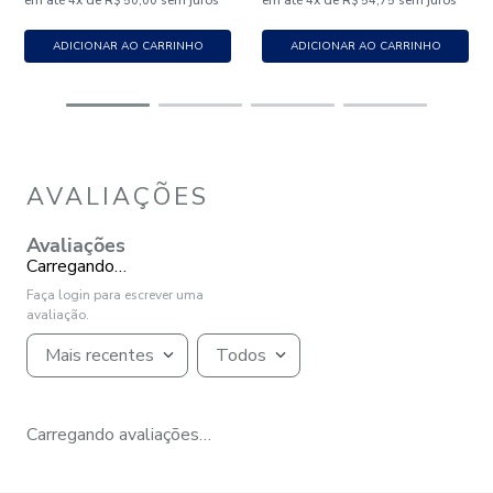
em até
x
de
sem juros
em até
x
de
sem juros
4
R$
50
,
00
4
R$
54
,
75
ADICIONAR AO CARRINHO
ADICIONAR AO CARRINHO
AVALIAÇÕES
Avaliações
Carregando…
Faça login para escrever uma
avaliação.
Mais recentes
Todos
Carregando avaliações…