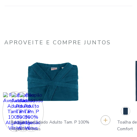
APROVEITE E COMPRE JUNTOS
Roupão Aveludado Adulto Tam. P 100%
Toalha de
Algodão Vênus
Comfort