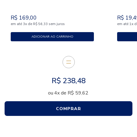
R$
169
,
00
R$
19
,
4
em até
x
de
sem juros
em até
x
d
3
R$
56
,
33
1
ADICIONAR AO CARRINHO
R$
238
,
48
4
x
de
R$
59
,
62
COMPRAR