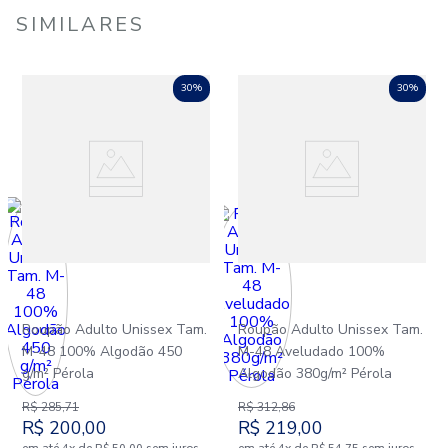
SIMILARES
30%
30%
Roupão Adulto Unissex Tam.
Roupão Adulto Unissex Tam.
M-48 100% Algodão 450
M-48 Aveludado 100%
g/m² Pérola
Algodão 380g/m² Pérola
R$
285
,
71
R$
312
,
86
R$
200
,
00
R$
219
,
00