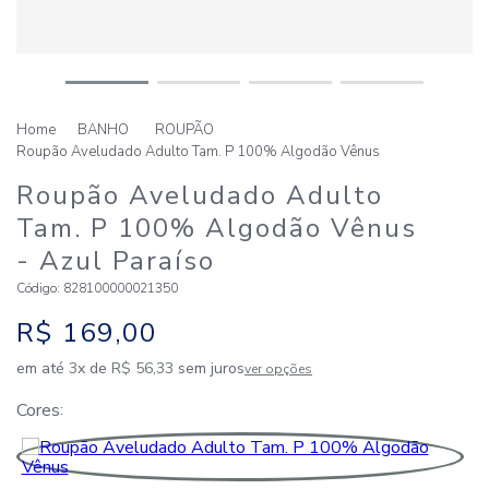
BANHO
ROUPÃO
Roupão Aveludado Adulto Tam. P 100% Algodão Vênus
Roupão Aveludado Adulto
Tam. P 100% Algodão Vênus
- Azul Paraíso
Código
:
828100000021350
R$
169
,
00
em até
3
x de
R$
56
,
33
sem juros
ver opções
Cores