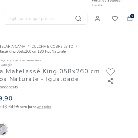
Digite aqui o que procura
T
HOTELARIA CAMA
COLCHA E COBRE LEITO
Peseira Matelassê King 058x260 cm 180 Fios Naturale
Faça login para escrever uma
☆
☆
☆
☆
☆
avaliação.
Peseira Matelassê King 058
180 Fios Naturale
- Igualdad
Código
:
887410000000340
R$
129
,
90
2
R$
64
,
95
em até
x de
sem juros
ver opções
Cores