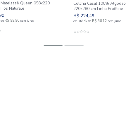
Peseira Matelassê Queen 058x220
Colcha C
cm 180 Fios Naturale
220x280 c
Boulevar
R$
99
,
90
R$
224
,
1
R$
99
,
90
4
em até
x
de
sem juros
em até
x
d
ADICIONAR AO CARRINHO
AD
☆
☆
☆
☆
☆
☆
☆
☆
☆
☆