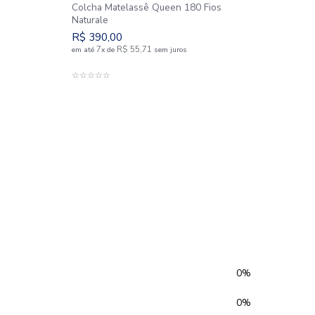
Colcha Matelassê Quee
asal 100% Algodão
Naturale
m Linha Profiline
d
R$
390
,
00
49
7
R$
55
,
71
R$
56
,
12
em até
x
de
sem j
e
sem juros
ADICIONAR AO C
ICIONAR AO CARRINHO
☆
☆
☆
☆
☆