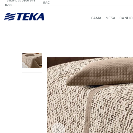
Televendas
0800 644
SAC
0700
CAMA
MES