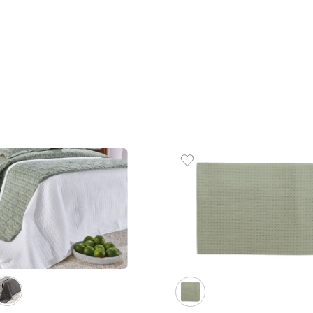
Profiline Madri
Fronha
R$
488
,
00
Profili
9
R$
54
,
22
em até
x
de
sem juros
ADICIONAR AO CARRINHO
☆
☆
☆
☆
☆
R$
29
,
1
em até
x
☆
☆
☆
☆