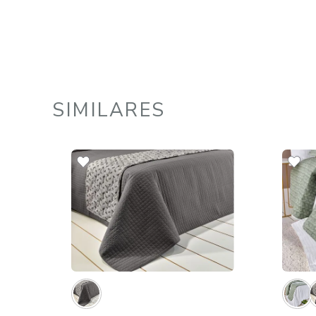
cm 180 Fios Naturale
R$
129
,
90
2
R$
64
,
95
em até
x
de
sem juros
ADICIONAR AO CARRINHO
☆
☆
☆
☆
☆
SIMILARES