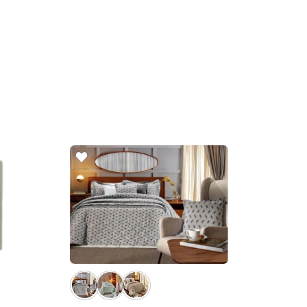
10
x
de
R
 050x070 cm 180 Fios Linha
COMPR
ne Madri
00
R$
29
,
00
de
sem juros
ADICIONAR AO CARRINHO
☆