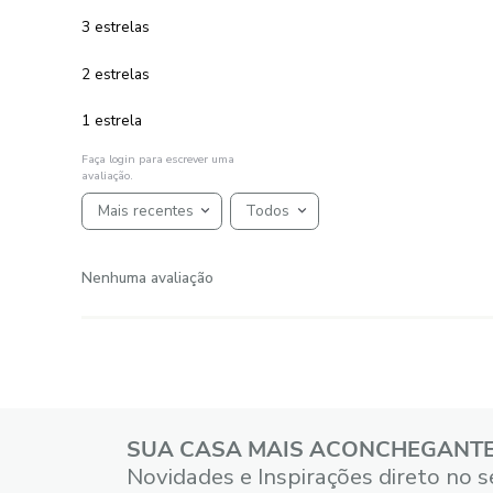
AVALIAÇÕES
Avaliações
☆
☆
☆
☆
☆
Classificação média: 0
(0 avaliações)
5 estrelas
4 estrelas
3 estrelas