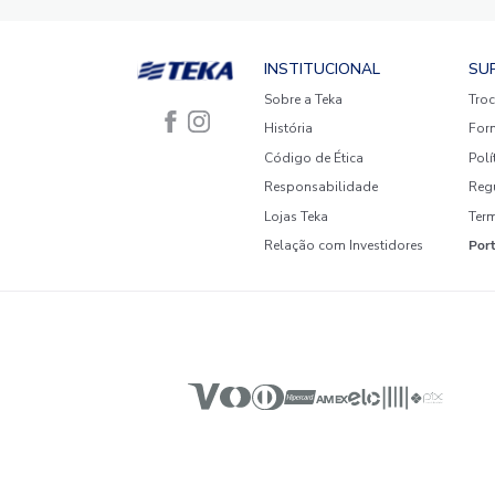
2 estrelas
1 estrela
Faça login para escrever uma
avaliação.
Mais recentes
Todos
Nenhuma avaliação
SUA CASA MAIS ACONCHE