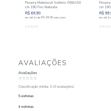
s
Peseira Matelassê Solteiro 058x150
cm 180 Fios Naturale
R$
69
,
90
1
R$
69
,
90
em até
x
de
sem juros
ADICIONAR AO CARRINHO
☆
☆
☆
☆
☆