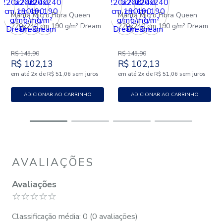
Manta Micro Fibra Queen
Manta Micro Fibra Queen
220x240 cm 190 g/m² Dream
220x240 cm 190 g/m² Dream
R$
145
,
90
R$
145
,
90
R$
102
,
13
R$
102
,
13
em até
x
de
sem juros
em até
x
de
sem juros
2
R$
51
,
06
2
R$
51
,
06
ADICIONAR AO CARRINHO
ADICIONAR AO CARRINHO
AVALIAÇÕES
Avaliações
☆
☆
☆
☆
☆
Classificação média: 0
(0 avaliações)