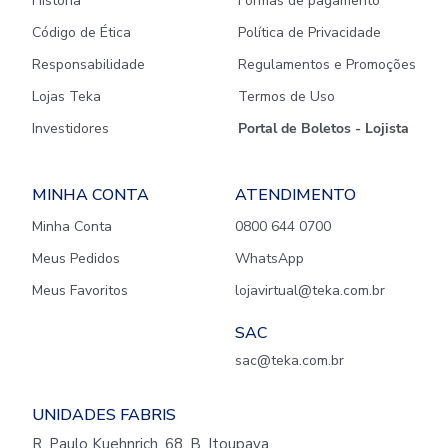
História
Formas de pagamento
Código de Ética
Política de Privacidade
Responsabilidade
Regulamentos e Promoções
Lojas Teka
Termos de Uso
Investidores
Portal de Boletos - Lojista
MINHA CONTA
ATENDIMENTO
Minha Conta
0800 644 0700
Meus Pedidos
WhatsApp
Meus Favoritos
lojavirtual@teka.com.br
SAC
sac@teka.com.br
UNIDADES FABRIS
R. Paulo Kuehnrich, 68, B. Itoupava