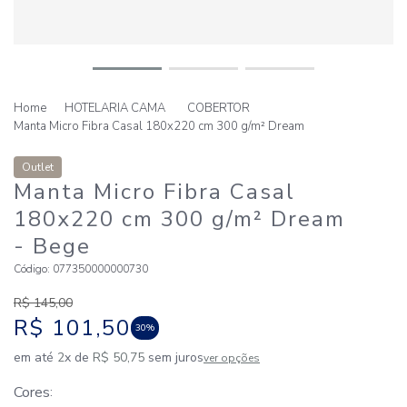
HOTELARIA CAMA
COBERTOR
Manta Micro Fibra Casal 180x220 cm 300 g/m² Dream
Outlet
Manta Micro Fibra Casal
180x220 cm 300 g/m² Dream
- Bege
Código
:
077350000000730
R$
145
,
00
R$
101
,
50
30%
em até
2
x de
R$
50
,
75
sem juros
ver opções
Cores