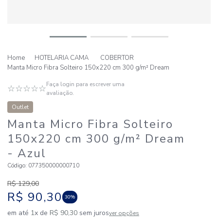
HOTELARIA CAMA
COBERTOR
Manta Micro Fibra Solteiro 150x220 cm 300 g/m² Dream
Faça login para escrever uma
☆
☆
☆
☆
☆
avaliação.
Outlet
Manta Micro Fibra Solteiro
150x220 cm 300 g/m² Dream
- Azul
Código
:
077350000000710
R$
129
,
00
R$
90
,
30
30%
em até
1
x de
R$
90
,
30
sem juros
ver opções