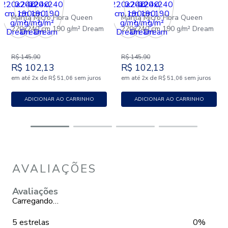
Manta Micro Fibra Queen
Manta Micro Fibra Queen
220x240 cm 190 g/m² Dream
220x240 cm 190 g/m² Dream
R$
145
,
90
R$
145
,
90
R$
102
,
13
R$
102
,
13
em até
x
de
sem juros
em até
x
de
sem juros
2
R$
51
,
06
2
R$
51
,
06
ADICIONAR AO CARRINHO
ADICIONAR AO CARRINHO
AVALIAÇÕES
Avaliações
Carregando…
5 estrelas
0%