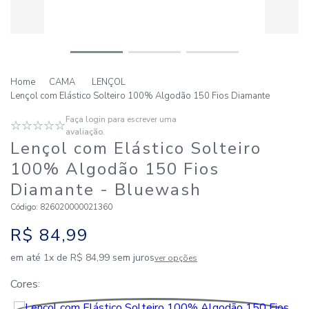
CAMA
LENÇOL
Lençol com Elástico Solteiro 100% Algodão 150 Fios Diamante
Faça login para escrever uma
☆
☆
☆
☆
☆
avaliação.
Lençol com Elástico Solteiro
100% Algodão 150 Fios
Diamante
- Bluewash
Código
:
826020000021360
R$
84
,
99
em até
1
x de
R$
84
,
99
sem juros
ver opções
Cores