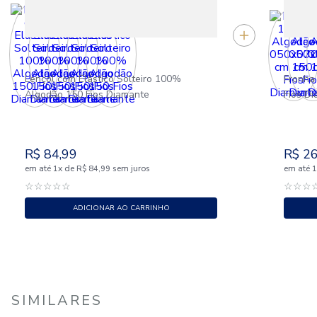
Lençol com Elástico Solteiro 100%
Fronha
Algodão 150 Fios Diamante
Fios D
R$
84
,
99
R$
2
em até
x
de
sem juros
em até
1
R$
84
,
99
☆
☆
☆
☆
☆
☆
☆
☆
ADICIONAR AO CARRINHO
SIMILARES