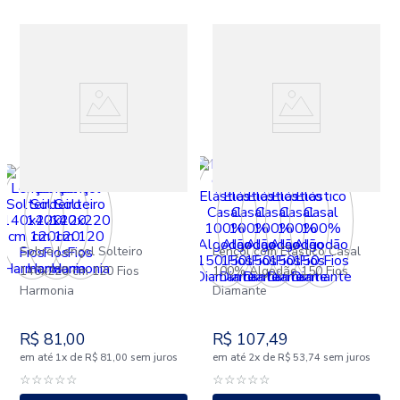
Sobre Lençol Solteiro
Lençol com Elástico Casal
140x220 cm 120 Fios
100% Algodão 150 Fios
Harmonia
Diamante
R$
81
,
00
R$
107
,
49
em até
x
de
sem juros
em até
x
de
sem juros
1
R$
81
,
00
2
R$
53
,
74
☆
☆
☆
☆
☆
☆
☆
☆
☆
☆