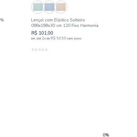
om Elástico Queen 100%
Lençol com Elástico So
50 Fios Diamante
088x188x30 cm 120 Fi
49
R$
101
,
00