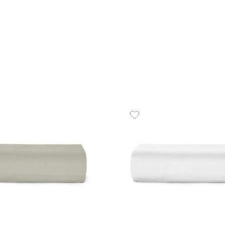
Fronha 100% Algodão 050x070
Edredo
cm 150 Fios Diamante
Algodã
R$
26
,
90
R$
51
1
R$
26
,
90
em até
x
de
sem juros
1
em até
ADICIONAR AO CARRINHO
☆
☆
☆
☆
☆
☆
☆
☆
☆