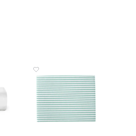
10
x
de
R
m Branco King 100%
COMPR
o 150 Fios Diamante
9
,
00
0
R$
51
,
90
x
de
sem juros
ADICIONAR AO CARRINHO
☆