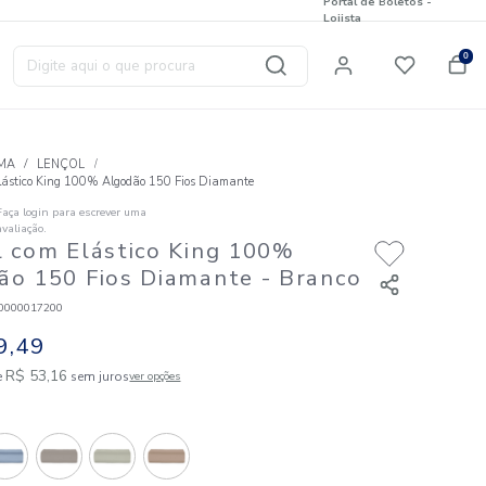
Digite aqui o que procura
T
CAMA
LENÇOL
Lençol com Elástico King 100% Algodão 150 Fios Diamante
Faça login para escrever uma
☆
☆
☆
☆
☆
avaliação.
Lençol com Elástico King 1
Algodão 150 Fios Diamante
-
Código
:
826020000017200
R$
159
,
49
3
R$
53
,
16
em até
x de
sem juros
ver opções
Cores