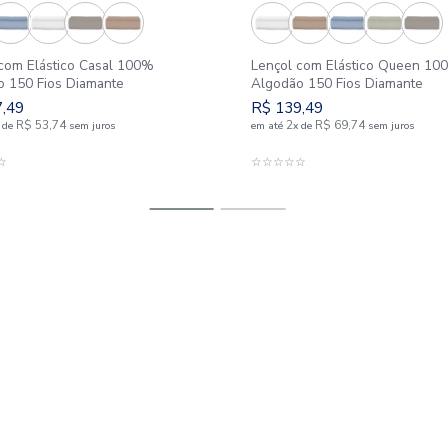
Lençol com Elástico Casal 100%
Lençol c
Algodão 150 Fios Diamante
Algodão 1
R$
107
,
49
R$
139
,