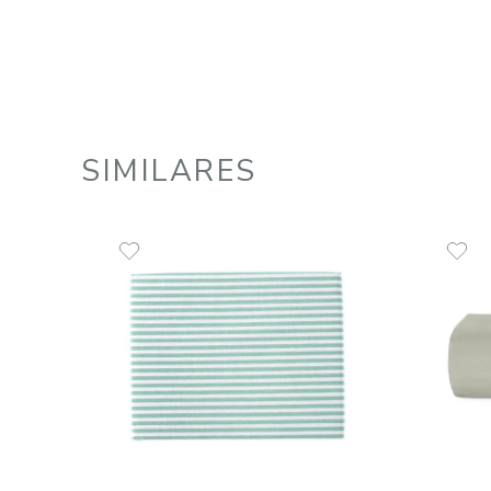
Lençol com Elástico King 100%
Algodão 150 Fios Diamante
R$
159
,
49
3
R$
53
,
16
em até
x
de
sem juros
ADICIONAR AO CARRINHO
☆
☆
☆
☆
☆
SIMILARES