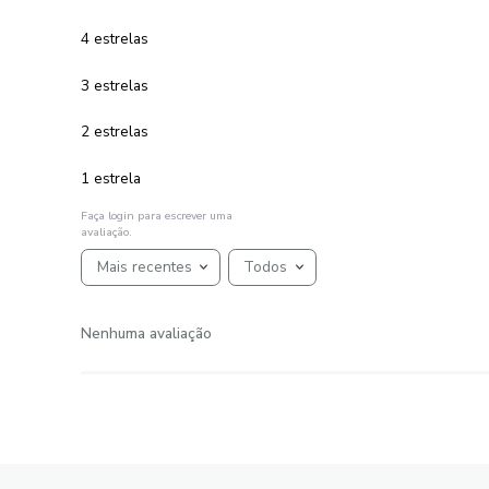
1
R$
81
,
00
em até
x
de
sem juros
ADICIONAR AO CARRINHO
☆
☆
☆
☆
☆
AVALIAÇÕES
Avaliações
☆
☆
☆
☆
☆
Classificação média: 0
(0 avaliações)
5 estrelas
4 estrelas