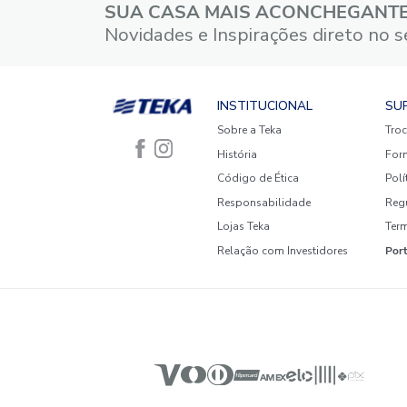
3 estrelas
2 estrelas
1 estrela
Faça login para escrever uma
avaliação.
Mais recentes
Todos
Nenhuma avaliação