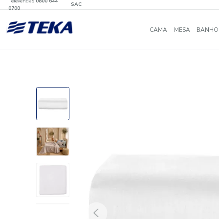
Televendas
0800 644
SAC
0700
CAMA
MES