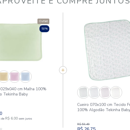
APROVEITE E COMPR
Outlet
50%