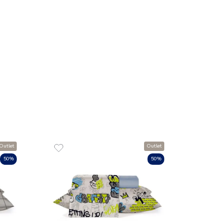
R$
57
,
1
x
de
R$
 070x100 cm Tecido Fralda
COMPR
lgodão Tekinha Baby
75
R$
26
,
75
de
sem juros
ADICIONAR AO CARRINHO
☆