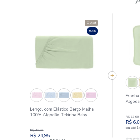
Outlet
50%