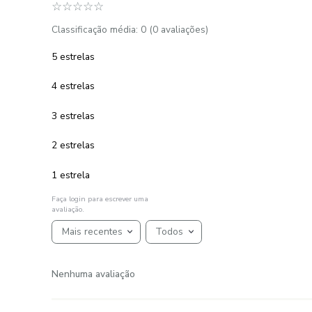
R$
12
,
00
R$
6
,
00
1
R$
6
,
00
em até
x
de
sem juros
ADICIONAR AO CARRINHO
☆
☆
☆
☆
☆
AVALIAÇÕES
Avaliações
☆
☆
☆
☆
☆
Classificação média: 0
(0 avaliações)