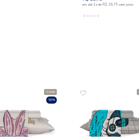
Fronha 029x040 cm Malha 100%
Algodão Tekinha Baby
Cueiro
R$
12
,
00
100% A
R$
6
,
00
1
R$
6
,
00
em até
x
de
sem juros
R$
53
,
49
ADICIONAR AO CARRINHO
R$
26
,
☆
☆
☆
☆
☆
1
em até
x
☆
☆
☆
☆