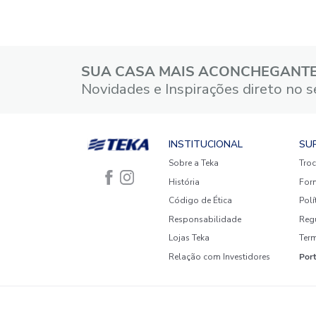
5 estrelas
4 estrelas
3 estrelas
2 estrelas
1 estrela
Faça login para escrever uma
avaliação.
Mais recentes
Todos
Nenhuma avaliação