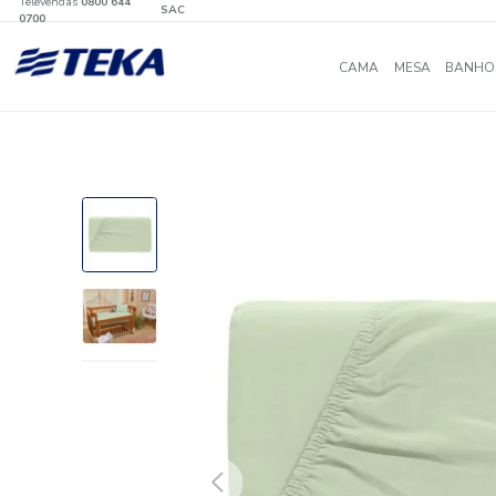
Televendas
0800 644
SAC
0700
CAMA
MES