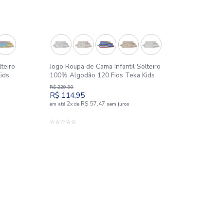
Outlet
50%