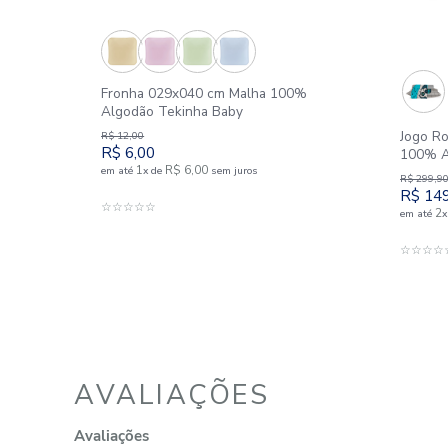
SIMILARES
Outlet
Outlet
50%
50%
ão
Fronha 029x040 cm Malha 100%
Algodão Tekinha Baby