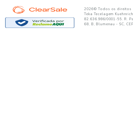
GANTE:
to no seu e-mail!
Ao se cadastrar, você concor
SUPORTE
MINHA CONTA
A
Trocas e Devoluções
Minha Conta
08
Formas de Pagamento
Meus Pedidos
W
Política de Privacidade
Meus Favoritos
lo
Regulamentos e Promoções
S
Termos de uso
sa