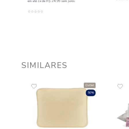
Lençol com Elástico Berço Malha
100% Algodão Tekinha Baby
R$
49
,
90
R$
24
,
95
1
R$
24
,
95
em até
x
de
sem juros
ADICIONAR AO CARRINHO
☆
☆
☆
☆
☆