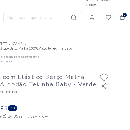
Digite aqui o que procura
T
OUTLET
CAMA
Lençol com Elástico Berço Malha 100% Algodão Tekinha Bab
Faça login para escrever uma
☆
☆
☆
☆
☆
avaliação.
Outlet
Lençol com Elástico Berço M
100% Algodão Tekinha Baby
Código
:
826720000004120
R$
49
,
90
R$
24
,
95
50%