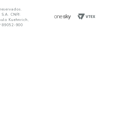
ENVIAR
da em receber comunicações nos termos da nossa
política de privacidade
TENDIMENTO
UNIDADES FABRIS
R. Paulo Kuehnrich, 68, B. Itoupava Nor
00 644 0700
Blumenau - SC, CEP 89052-900
hatsApp
Rod. SP 332, Km 153, s/n, B. Jd. Blumen
Nogueira - SP, CEP 13160-512
javirtual@teka.com.br
AC
c@teka.com.br