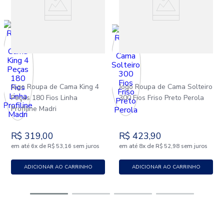
Jogo Roupa de Cama King 4
Jogo Roupa de Cama Solteiro
Peças 180 Fios Linha
300 Fios Friso Preto Perola
Profiline Madri
R$
319
,
00
R$
423
,
90
em até
x
de
sem juros
em até
x
de
sem juros
6
R$
53
,
16
8
R$
52
,
98
ADICIONAR AO CARRINHO
ADICIONAR AO CARRINHO