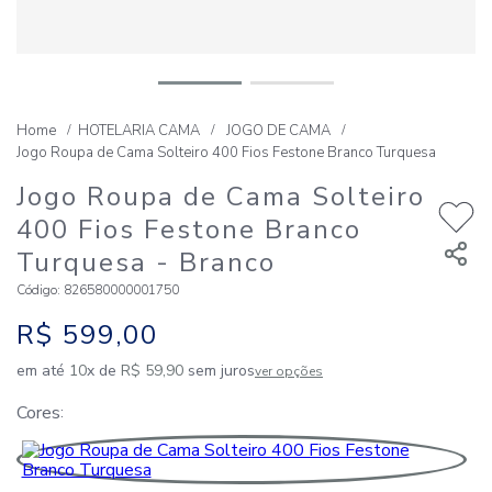
HOTELARIA CAMA
JOGO DE CAMA
Jogo Roupa de Cama Solteiro 400 Fios Festone Branco Turquesa
Jogo Roupa de Cama Solteiro
400 Fios Festone Branco
Turquesa
- Branco
Código
:
826580000001750
R$
599
,
00
em até
10
x de
R$
59
,
90
sem juros
ver opções
Cores