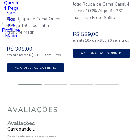
Jogo Roupa de Cama Casal 4
Peças 100% Algodão 260
Fios Friso Preto Safira
Jogo Roupa de Cama Queen
4 Peça 180 Fios Linha
Profiline Madri
R$
539
,
00
em até
x
de
sem juros
10
R$
53
,
90
R$
309
,
00
ADICIONAR AO CARRINHO
em até
x
de
sem juros
6
R$
51
,
50
ADICIONAR AO CARRINHO
AVALIAÇÕES
Avaliações
Carregando…