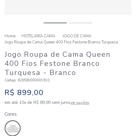
HOTELARIA CAMA
JOGO DE CAMA
Jogo Roupa de Cama Queen 400 Fios Festone Branco Turquesa
Jogo Roupa de Cama Queen
400 Fios Festone Branco
Turquesa
- Branco
Código
:
826580000001910
R$
899
,
00
em até
10
x de
R$
89
,
90
sem juros
ver opções
Cores