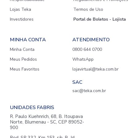
Lojas Teka
Termos de Uso
Investidores
Portal de Boletos - Lojista
MINHA CONTA
ATENDIMENTO
Minha Conta
0800 644 0700
Meus Pedidos
WhatsApp
Meus Favoritos
lojavirtual@teka.com.br
SAC
sac@teka.com.br
UNIDADES FABRIS
R. Paulo Kuehnrich, 68, B. Itoupava
Norte, Blumenau - SC, CEP 89052-
900
Rod. SP 332, Km 153, s/n, B. Jd.