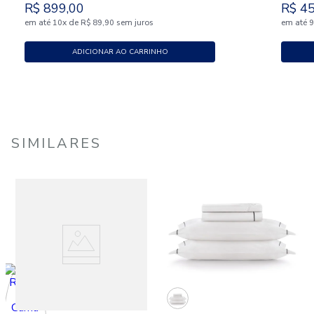
R$
899
,
00
R$
4
em até
x
de
sem juros
em até
10
R$
89
,
90
ADICIONAR AO CARRINHO
SIMILARES