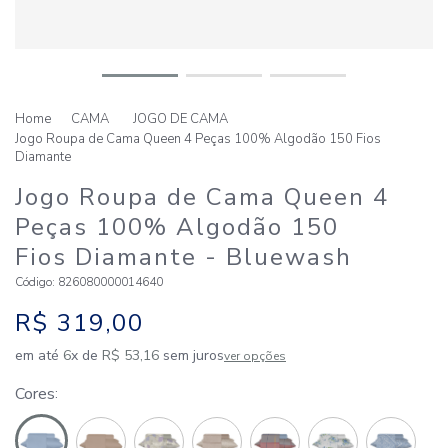
CAMA
JOGO DE CAMA
Jogo Roupa de Cama Queen 4 Peças 100% Algodão 150 Fios
Diamante
Jogo Roupa de Cama Queen 4
Peças 100% Algodão 150
Fios Diamante
- Bluewash
Código
:
826080000014640
R$
319
,
00
em até
6
x de
R$
53
,
16
sem juros
ver opções
Cores