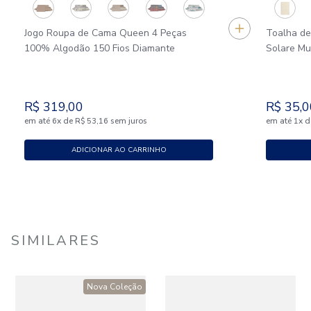
Jogo Roupa de Cama Queen 4 Peças
Toalha de
100% Algodão 150 Fios Diamante
Solare M
R$
319
,
00
R$
35
,
0
em até
x
de
sem juros
em até
x
d
6
R$
53
,
16
1
ADICIONAR AO CARRINHO
SIMILARES
Nova Coleção