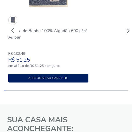
Toalha de Banho 100% Algodão 600 g/m²
Âmbar
R$
102
,
49
R$
51
,
25
em até
x
de
sem juros
1
R$
51
,
25
ADICIONAR AO CARRINHO
SUA CASA MAIS
ACONCHEGANTE: