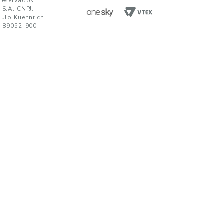
ENVIAR
da em receber comunicações nos termos da nossa
política de privacidade
TENDIMENTO
UNIDADES FABRIS
R. Paulo Kuehnrich, 68, B. Itoupava Nor
00 644 0700
Blumenau - SC, CEP 89052-900
hatsApp
Rod. SP 332, Km 153, s/n, B. Jd. Blumen
Nogueira - SP, CEP 13160-512
javirtual@teka.com.br
AC
c@teka.com.br