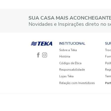
5 estrelas
4 estrelas
3 estrelas
2 estrelas
1 estrela
Faça login para escrever uma
avaliação.
Mais recentes
Todos
Nenhuma avaliação