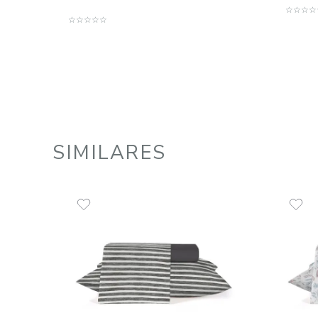
Jogo Roupa de Cama Queen 4
Peças 100% Algodão 180 Fios
Florença
R$
425
,
00
8
R$
53
,
12
em até
x
de
sem juros
ADICIONAR AO CARRINHO
☆
☆
☆
☆
☆