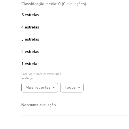
Jogo Roupa de Cama Casal 4 Peças
100% Algodão 150 Fios Diamante
R$
275
,
00
5
R$
55
,
00
em até
x
de
sem juros
ADICIONAR AO CARRINHO
☆
☆
☆
☆
☆
AVALIAÇÕES
Avaliações
☆
☆
☆
☆
☆
Classificação média: 0
(0 avaliações)