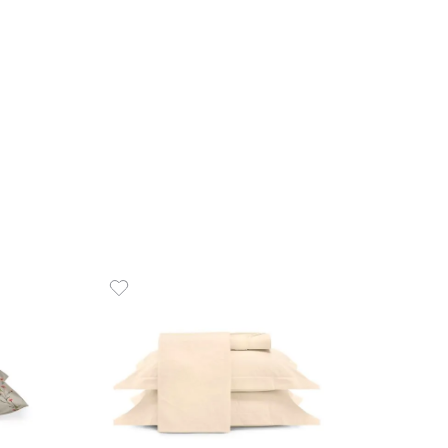
R$
52
10
x
de
R
 de Rosto 100% Algodão 500
COMPR
lare
00
R$
35
,
00
de
sem juros
ADICIONAR AO CARRINHO
☆