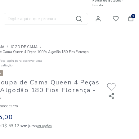
Digite aqui o que procura
T
CAMA
JOGO DE CAMA
Jogo Roupa de Cama Queen 4 Peças 100% Algodão 180 Fios 
Faça login para escrever uma
☆
☆
☆
☆
☆
avaliação.
Nova Coleção
Jogo Roupa de Cama Queen 
100% Algodão 180 Fios Flor
Desejo
Código
:
886080000109470
R$
425
,
00