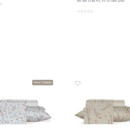
Toalha de Banho 100% Algodão
500 g/m² Solare
Toalha
g/m² So
R$
69
,
00
1
R$
69
,
00
em até
x
de
sem juros
R$
35
,
1
em até
x
ADICIONAR AO CARRINHO
☆
☆
☆
☆
☆
☆
☆
☆
☆