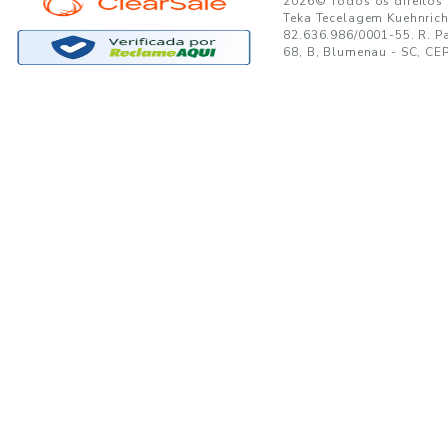
GANTE:
to no seu e-mail!
Ao se cadastrar, você concor
SUPORTE
MINHA CONTA
A
Trocas e Devoluções
Minha Conta
08
Formas de Pagamento
Meus Pedidos
W
Política de Privacidade
Meus Favoritos
lo
Regulamentos e Promoções
S
Termos de uso
sa
s
Portal de Boletos - Lojista