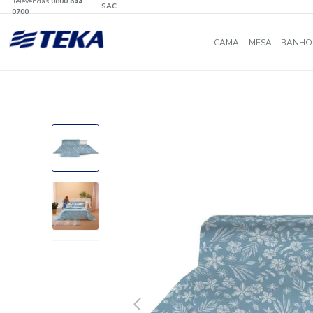
Televendas
0800 644
SAC
0700
CAMA
MES