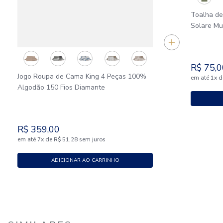
Toalha d
Solare M
R$
75
,
0
Jogo Roupa de Cama King 4 Peças 100%
em até
x
d
1
Algodão 150 Fios Diamante
R$
359
,
00
em até
x
de
sem juros
7
R$
51
,
28
ADICIONAR AO CARRINHO