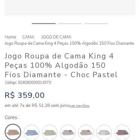
CAMA
JOGO DE CAMA
Jogo Roupa de Cama King 4 Peças 100% Algodão 150 Fios Diamante
Jogo Roupa de Cama King 4
Peças 100% Algodão 150
Fios Diamante
- Choc Pastel
Código
:
826080000014370
R$
359
,
00
em até
7
x de
R$
51
,
28
sem juros
ver opções
Cores