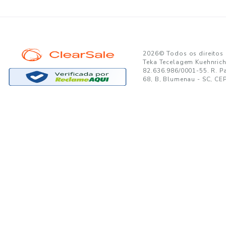
GANTE:
to no seu e-mail!
Ao se cadastrar, você concor
SUPORTE
MINHA CONTA
A
Trocas e Devoluções
Minha Conta
08
Formas de Pagamento
Meus Pedidos
W