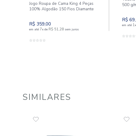
Jogo Roupa de Cama King 4 Peças
100% Algodão 150 Fios Diamante
R$
359
,
00
7
R$
51
,
28
em até
x
de
sem juros
ADICIONAR AO CARRINHO
☆
☆
☆
☆
☆