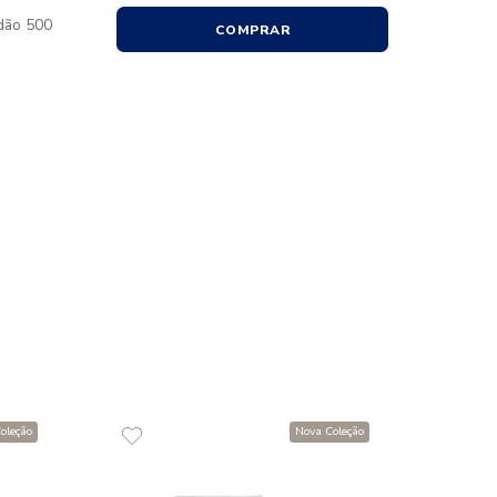
R$
46
9
x
de
R$
 de Rosto 100% Algodão 500
COMPR
lare
00
R$
35
,
00
de
sem juros
ADICIONAR AO CARRINHO
☆