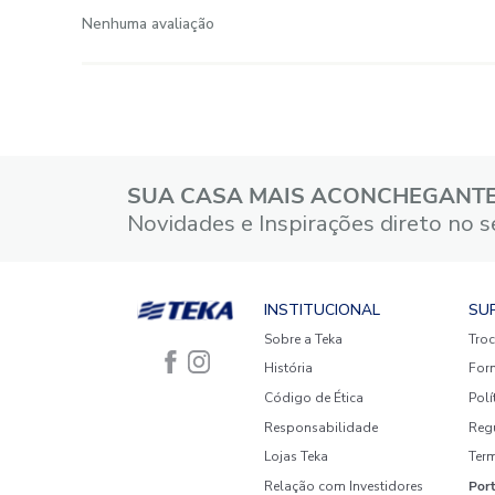
Avaliações
☆
☆
☆
☆
☆
Classificação média: 0
(0 avaliações)
5 estrelas
4 estrelas
3 estrelas
2 estrelas
1 estrela
Faça login para escrever uma
avaliação.
Mais recentes
Todos