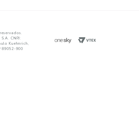
ENVIAR
da em receber comunicações nos termos da nossa
política de privacidade
TENDIMENTO
UNIDADES FABRIS
R. Paulo Kuehnrich, 68, B. Itoupava Nor
00 644 0700
Blumenau - SC, CEP 89052-900
hatsApp
Rod. SP 332, Km 153, s/n, B. Jd. Blumen
Nogueira - SP, CEP 13160-512