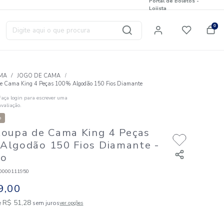
Digite aqui o que procura
T
CAMA
JOGO DE CAMA
Jogo Roupa de Cama King 4 Peças 100% Algodão 150 Fios D
Faça login para escrever uma
☆
☆
☆
☆
☆
avaliação.
Nova Coleção
Jogo Roupa de Cama King 4 
100% Algodão 150 Fios Dia
Refugio
Código
:
886080000111950
R$
359
,
00