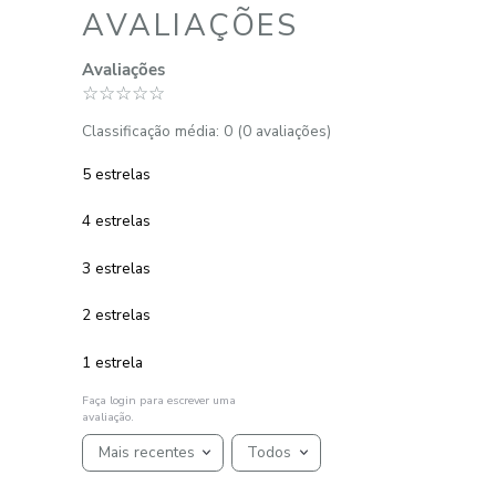
Jogo Roupa de Cama Casal 4 Peças
100% Algodão 150 Fios Diamante
R$
275
,
00
5
R$
55
,
00
em até
x
de
sem juros
ADICIONAR AO CARRINHO
☆
☆
☆
☆
☆
AVALIAÇÕES