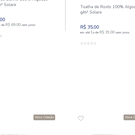
Toalha de Banho 100% Algodão
500 g/m² Solare
Toalha
g/m² So
R$
69
,
00
1
R$
69
,
00
em até
x
de
sem juros
R$
35
,
1
em até
x
ADICIONAR AO CARRINHO
☆
☆
☆
☆
☆
☆
☆
☆
☆