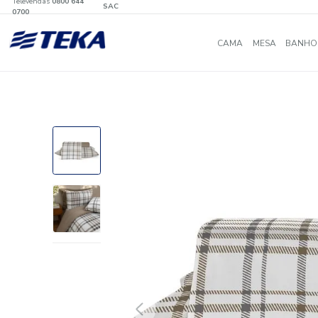
Televendas
0800 644
SAC
0700
CAMA
MES