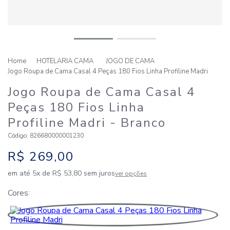
HOTELARIA CAMA
JOGO DE CAMA
Jogo Roupa de Cama Casal 4 Peças 180 Fios Linha Profiline Madri
Jogo Roupa de Cama Casal 4
Peças 180 Fios Linha
Profiline Madri
- Branco
Código
:
826680000001230
R$
269
,
00
em até
5
x de
R$
53
,
80
sem juros
ver opções
Cores