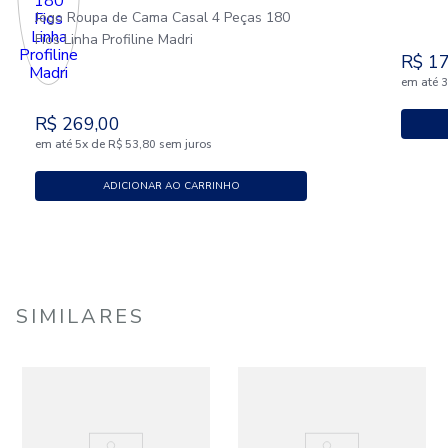
Jogo Roupa de Cama Casal 4 Peças 180
Fios Linha Profiline Madri
R$
1
em até
R$
269
,
00
em até
x
de
sem juros
5
R$
53
,
80
ADICIONAR AO CARRINHO
SIMILARES