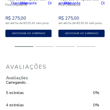
Fios Diamante
Fios Diamante
R$
275
,
00
R$
275
,
00
em até
x
de
sem juros
em até
x
de
sem juros
5
R$
55
,
00
5
R$
55
,
00
ADICIONAR AO CARRINHO
ADICIONAR AO CARRINHO
AVALIAÇÕES
Avaliações
Carregando…
5 estrelas
0%
4 estrelas
0%