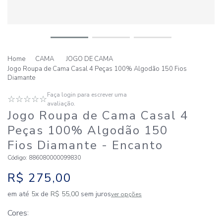
CAMA
JOGO DE CAMA
Jogo Roupa de Cama Casal 4 Peças 100% Algodão 150 Fios
Diamante
Faça login para escrever uma
☆
☆
☆
☆
☆
avaliação.
Jogo Roupa de Cama Casal 4
Peças 100% Algodão 150
Fios Diamante
- Encanto
Código
:
886080000099830
R$
275
,
00
em até
5
x de
R$
55
,
00
sem juros
ver opções
Cores