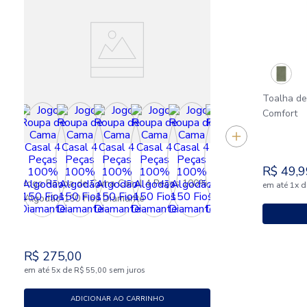
Toalha d
Comfort
R$
49
,
9
Jogo Roupa de Cama Casal 4 Peças 100%
em até
x
d
1
Algodão 150 Fios Diamante
R$
275
,
00
em até
x
de
sem juros
5
R$
55
,
00
ADICIONAR AO CARRINHO